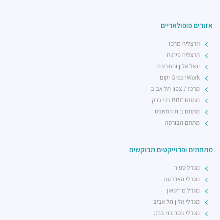
רשת בתי הקפה אילן'ס
מסעדות ·
דרך מנחם בגין 7, רמת גן
אזורים פופולאריים
הרצליה מרכז
הרצליה פיתוח
יגאל אלון והסביבה
GreenWork יקום
מרכז / צפון תל אביב
מתחם BBC בני ברק
מתחם בית המשפט
מתחם הבורסה
מתחמים ופרוייקטים מבוקשים
מגדל ספיר
מגדלי הארבעה
מגדל מידטאון
מגדלי אלון תל אביב
מגדלי בסר בני ברק