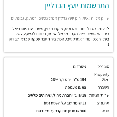
התרשמות יועץ הנדליין
שיווק מלווה : איתן רונן יועץ נדל"ן מנהל נכסים, רמת גן, גבעתיים
לדעתי.. מגדל ייחודי ומבוקש, מיקום מצוין, משרד עם פוטנציאל
בינוי המאפשר ניצול מקסימלי של השטח, נכונות להשקעה של
בעלי הנכס, מחיר אטרקטיבי, הכול ביחד יוצר עסקה שכדאי לבדוק
!!
סוג נכס
משרדים
Property
Size
154 מ"ר
יחס נ/ב
26%
השכרה
65 ₪ מעטפת
שרות׳ הניהול
18 ₪ ע"י חברת ניהול, שירותים מלאים.
ארנונה:
31 ₪ מחושב על השטח נטו!
חניה
900 ₪ חניון תת קרקעי ומאובטח.