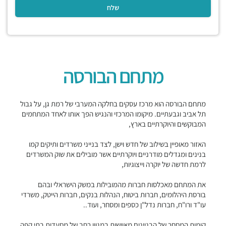
מתחם הבורסה
מתחם הבורסה הוא מרכז עסקים בחלקה המערבי של רמת גן, על גבול
תל אביב וגבעתיים. מיקומו המרכזי והנגיש הפך אותו לאחד המתחמים
המבוקשים והיוקרתיים בארץ,
האזור מאופיין בשילוב של חדש וישן, לצד בנייני משרדים ותיקים קמו
בנינים ומגדלים מודרניים ויוקרתיים אשר מובילים את שוק המשרדים
לרמת חדשה של יוקרה וייצוגיות,
את המתחם מאכלסות חברות מהמובילות במשק הישראלי ובהם
בורסת היהלומים, חברות ביטוח, הנהלות בנקים, חברות הייטק, משרדי
עו"ד ורו"ח, חברות נדל"ן כספים ומסחר, ועוד..
קומות המסחר של הבניינים מאוישות במגוון רחב של מסעדות בתי קפה