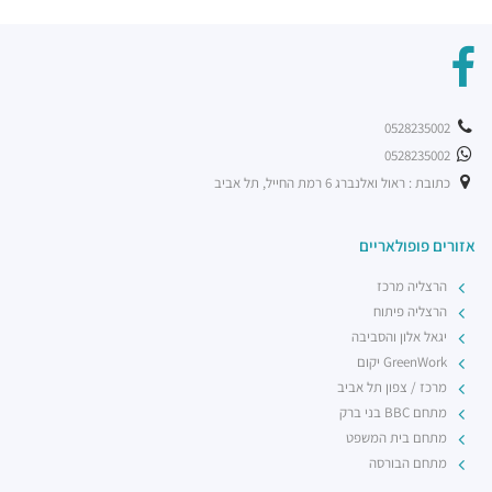
ג'ויה הרצליה
מסעדות ·
אריה שנקר 9, הרצליה
מסעדת BBB
מסעדות ·
אריה שנקר 11, הרצליה
פיצה טוני וספה
0528235002
מסעדות ·
אריה שנקר 18, הרצליה
0528235002
רכבת קלה - קו ירוק (עתידי)
רכבת / רכבת קלה ·
5R53+RV הרצליה
כתובת : ראול ואלנברג 6 רמת החייל, תל אביב
רכבת קלה - קו ירוק (עתידי)
רכבת / רכבת קלה ·
5R74+5G הרצליה
אזורים פופולאריים
רכבת קלה - קו ירוק (עתידי)
הרצליה מרכז
רכבת / רכבת קלה ·
5R42+3V הרצליה
הרצליה פיתוח
יגאל אלון והסביבה
GreenWork יקום
מרכז / צפון תל אביב
מתחם BBC בני ברק
מתחם בית המשפט
מתחם הבורסה