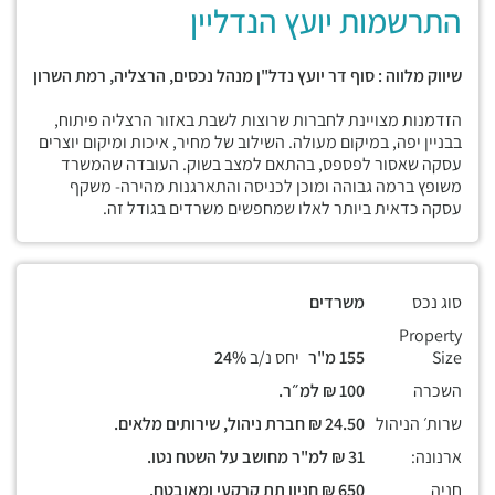
התרשמות יועץ הנדליין
שיווק מלווה : סוף דר יועץ נדל"ן מנהל נכסים, הרצליה, רמת השרון
הזדמנות מצויינת לחברות שרוצות לשבת באזור הרצליה פיתוח,
בבניין יפה, במיקום מעולה. השילוב של מחיר, איכות ומיקום יוצרים
עסקה שאסור לפספס, בהתאם למצב בשוק. העובדה שהמשרד
משופץ ברמה גבוהה ומוכן לכניסה והתארגנות מהירה- משקף
עסקה כדאית ביותר לאלו שמחפשים משרדים בגודל זה.
סוג נכס
משרדים
Property
Size
155 מ"ר
יחס נ/ב
24%
השכרה
100 ₪ למ״ר.
שרות׳ הניהול
24.50 ₪ חברת ניהול, שירותים מלאים.
ארנונה:
31 ₪ למ"ר מחושב על השטח נטו.
חניה
650 ₪ חניון תת קרקעי ומאובטח.