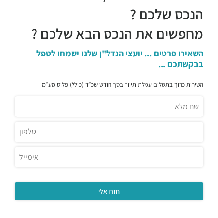
ג'ירף
הנכס שלכם ?
מסעדות ·
המנופים 9, הרצליה
מחפשים את הנכס הבא שלכם ?
מסעדת פת קואה
מסעדות ·
גלגלי הפלדה 6, הרצליה
השאירו פרטים ... יועצי הנדל"ן שלנו ישמחו לטפל
מסעדת Gute
בבקשתכם ...
מסעדות ·
שדרות אבא אבן 8, הרצליה
פילאף פוד בר
השירות כרוך בתשלום עמלת תיווך בסך חודש שכ״ד (כולל) פלוס מע״מ
מסעדות ·
החרש 3, הרצליה
אגאדיר - הרצליה
מסעדות ·
המנופים 9, הרצליה
זוזוברה הרצליה
מסעדות ·
אריה שנקר 7, הרצליה
קיוטו
מסעדות ·
אריה שנקר 7, הרצליה
מינאטו
מסעדות ·
המנופים 8, הרצליה
שגב ארט
מסעדות ·
אריה שנקר 16, הרצליה