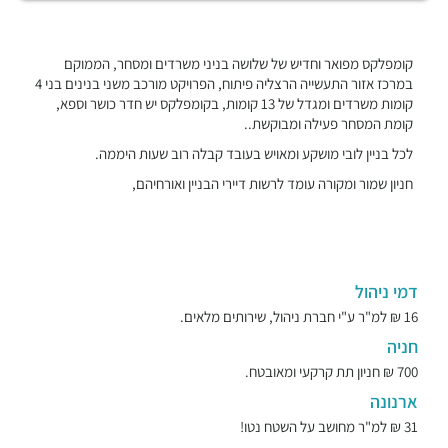
קומפלקס מפואר וחדיש של שלושה בניני משרדים ומסחר, הממוקם
במרכז אזור התעשייה הרצליה פיתוח, הפרויקט מורכב משני בנינים בני 4
קומות משרדים ומגדל של 13 קומות, בקומפלקס יש חדר כושר וספא,
קומת המסחר פעילה ומבוקשת..
לכל בניין לובי מושקע ומאויש בעובד קבלה רוב שעות היממה.
חניון שמור ומקורה עומד לרשות דיירי הבניין ואורחיהם,
דמי ניהול
16 ₪ למ"ר ע"י חברת ניהול, שירותים מלאים.
חניה
700 ₪ חניון תת קרקעי ומאובטח.
ארנונה
31 ₪ למ"ר מחושב על השטח נטו!