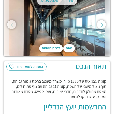
מצודכן ל -
02.08.2026
מפה
גלרית תמונות
תאור הנכס
הוספה למועדפים
קומה עצמאית של 1550 מ"ר, משרד מעוצב ברמת גימור גבוהה,
תוך ניצול מיטבי של השטח, קומה 11 גבוהה עם נוף פתוח לים,
השטח מחולק לחדרים, חדרי ישיבות, אופן ספייס, מטבח מאובזר
ומפנק, עמדת קבלה ועוד.
התרשמות יועץ הנדליין