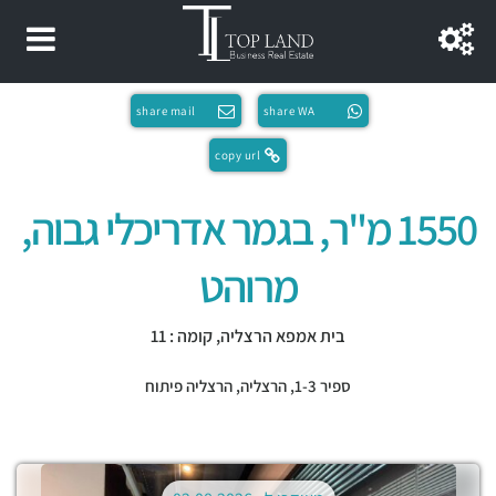
share mail
share WA
copy url
1550 מ"ר, בגמר אדריכלי גבוה,
מרוהט
בית אמפא הרצליה, קומה : 11
ספיר 1-3,
הרצליה
,
הרצליה פיתוח