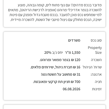
מדובר בנכס מדהים!! עם נוף פתוח לים, קומה גבוהה, מוצע
להשכרה בגמר אדריכלי מרוהט (אופציה לרכישת הריהוט), מתאים
למי שמחפש נכס מוכן למעבר. בנכס מטבח גדול ומפנק עם פינות
ישיבה, הנכס מחולק עם ניצול מיטבי של השטח, להשכרה מיידית.
סוג נכס
משרדים
Property
Size
1,550 מ"ר
יחס נ/ב
20%
השכרה
120 ₪ בגמר מפואר ומרוהט.
שרות׳ הניהול
16 ₪ חברת ניהול, שירותים מלאים.
ארנונה:
31 ₪ מחושב על השטח נטו!
חניה
700 ₪ חניון תת קרקעי ומאובטח.
זמינות
06.08.2026