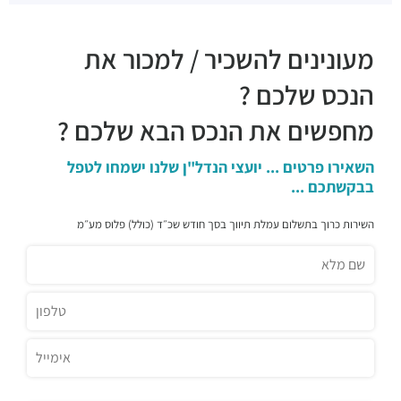
מסעדות ·
שדרות אבא אבן 5, הרצליה
דומינוס פיצה
מעונינים להשכיר / למכור את
מסעדות ·
שדרות אבא אבן 1, הרצליה
ג'ירף
הנכס שלכם ?
מסעדות ·
המנופים 9, הרצליה
מחפשים את הנכס הבא שלכם ?
מסעדת פת קואה
מסעדות ·
גלגלי הפלדה 6, הרצליה
השאירו פרטים ... יועצי הנדל"ן שלנו ישמחו לטפל
מסעדת Gute
בבקשתכם ...
מסעדות ·
שדרות אבא אבן 8, הרצליה
פילאף פוד בר
השירות כרוך בתשלום עמלת תיווך בסך חודש שכ״ד (כולל) פלוס מע״מ
מסעדות ·
החרש 3, הרצליה
אגאדיר - הרצליה
מסעדות ·
המנופים 9, הרצליה
זוזוברה הרצליה
מסעדות ·
אריה שנקר 7, הרצליה
קיוטו
מסעדות ·
אריה שנקר 7, הרצליה
מינאטו