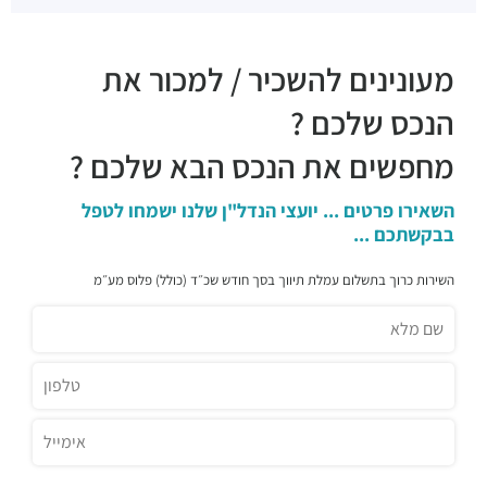
מסעדות ·
דרך מנחם בגין 27, תל אביב יפו
טאיזו
מעונינים להשכיר / למכור את
מסעדות ·
דרך מנחם בגין 23, תל אביב יפו
מגזינו
הנכס שלכם ?
מסעדות ·
דרך מנחם בגין 21, תל אביב יפו
מחפשים את הנכס הבא שלכם ?
ביסטרו התחנה
מסעדות ·
דרך מנחם בגין 44, תל אביב יפו
Lucy Ethiopian Restaurant
השאירו פרטים ... יועצי הנדל"ן שלנו ישמחו לטפל
בבקשתכם ...
מסעדות ·
מנחם בגין 46, תל אביב יפו
מזנון עופרה
השירות כרוך בתשלום עמלת תיווך בסך חודש שכ״ד (כולל) פלוס מע״מ
מסעדות ·
דרך מנחם בגין 158, תל אביב יפו
Aroma
מסעדות ·
3QGV+CG תל אביב יפו