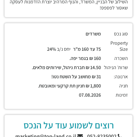
השילוב של הבניין, המשרד, והנוף המרהיב יוצרת הזדמנות לעסקה
שאסור לפספס!
סוג נכס
משרדים
Property
Size
75 עד 160 מ"ר
יחס נ/ב
24%
השכרה
160 ₪ בגמר יפה.
שרות׳ הניהול
14.50 ₪ חברת ניהול, שירותים מלאים.
ארנונה:
31 ₪ מחושב על השטח נטו!
חניה
1,800 ₪ חניון תת קרקעי ומאובטח.
זמינות
07.08.2026
רוצים לשמוע עוד על הנכס
marketing@top-land.co.il
052-8235002