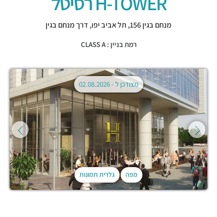
H-TOWER רסיטל
מנחם בגין 156,
תל אביב יפו
,
דרך מנחם בגין
רמת בניין : CLASS A
מצודכן ל -
02.08.2026
מפה
גלרית תמונות