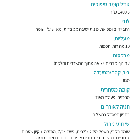
גודל קומה טיפוסית
כ 1400 מ"ר
לובי
רחב ידיים ומפואר, פינות ישיבה מכובדות, מאויש ע"י שומר
מעליות
10 מהירות וחכמות
מרפסות
עם נוף מדהים! יציאה מתוך המשרדים (חלקם)
בית קפה/מסעדה
מגוון
קומה מסחרית
מרכזית ופעילה מאוד
חניה לאורחים
בחניון המגדל בתשלום
שירותי ניהול
שומר בלובי, חשמל מיזוג צ'לרים, גישה 7/24, החזקה וניקיון שטחים
ציבוריים, נגישות נכים, חניית אופניים, חדרי נוחיות בקומה