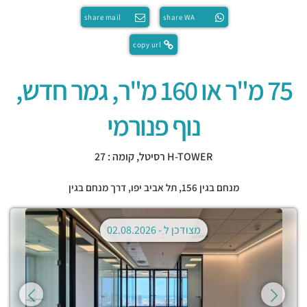
share mail
share WA
copy url
75 מ"ר או 160 מ"ר, גמר חדש,
נוף פנורמי
H-TOWER רסיטל, קומה : 27
מנחם בגין 156,
תל אביב יפו
,
דרך מנחם בגין
מצודכן ל -
02.08.2026