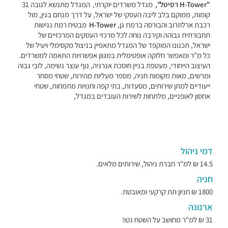
"H-Tower רסיטל",
מגדל משרדים יוקרתי,
המגדל מתנשא לגובה 31
קומות, ממוקם בלב ליבה העסקי של ישראל, על דרך מנחם בגין, מול
רכבת ארלוזרוב והבורסה ברמת גן,
H-Tower
מבטיח רמת נגישות
תחבורתית גבוהה וקירבה נוחה לכל מרכזי העסקים המרכזיים של
ישראל, תכנונו המוקפד של המגדל מתאפיין בניצול מקסימלי ויעיל של
כל מ"ר ומאפשר חלוקה אופטימלית במגוון אפשרויות התאמה למשרדים.
העיצוב הייחודי, מעטפת בניין חוסכת אנרגיה, נוף עוצר נשימה, לובי גבוה
ומרשים, מאות מקומות חניה, מספר מעליות מהירות, שטחי מסחר
ייעודיים למתן שירותים, מסעדות, בתי קפה וחנויות מתמחות, שטחי
אחסון לאופניים, מלתחות לשירות העובדים במגדל,
דמי ניהול
14.5 ₪ למ"ר חברת ניהול, שירותים מלאים.
חניה
1800 ₪ חניון תת קרקעי ומאובטח.
ארנונה
31 ₪ למ"ר מחושב על השטח נטו!