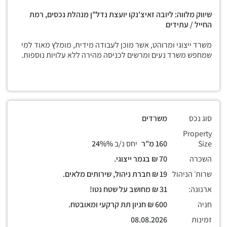
שיווק מלווה: ליובה זאיצ'נקו יועצת נדל"ן מנהלת נכסים, רמת
החייל / עתידים
משרד ייצוגי ומרוהט, אשר מוכן לעבודה מידית, מומלץ מאוד למי
שמחפש משרד נעים ומרשים לכניסה מהירה ללא עלויות נוספות.
סוג נכס
משרדים
Property
Size
160 מ"ר
יחס נ/ב
24%%
השכרה
70 ₪ בגמר ייצוגי.
שרות׳ הניהול
19 ₪ חברת ניהול, שירותים מלאים.
ארנונה:
31 ₪ מחושב על שטח נטו!
חניה
600 ₪ חניון תת קרקעי ומאובטח.
זמינות
08.08.2026