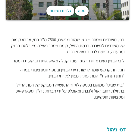
מפה
גלרית תמונות
בניין משרדים ומסחר, ייצוגי, שמור ומרשים, 7500 מ"ר בנוי, ארבע קומות
של משרדים להשכרה ברמת החייל, קומת מסחר פעילה מאוכלסת בבנק
ומסעדה, חזיתית לרחוב ראול ולנברג.
לובי הבניין נעים מרווח וייצוגי, עובד קבלה מאייש אותו רוב שעות היממה.
חניון תת קרקעי עומד לרשות דיירי הבניין ובנוסף חניון ציבורי צמוד-
"חניון הנחושת" הנותן פתרון מצוין לאורחי הבניין.
"בית שביט" ממוקם בכניסה לאזור התעשייה המבוקש של רמת החייל,
בתחילת רחוב ראול ולנברג ומאוכלס על ידי חברות נדל"ן, סטארט-אפ
ומקצועות חופשיים.
דמי ניהול