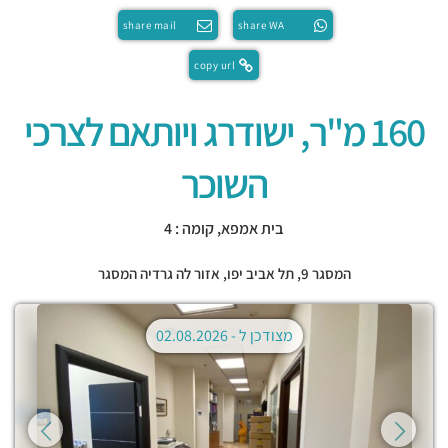
share mail
share WA
copy url
160 מ"ר, ישודרג ויותאם לצרכי
השוכר
בית אמפא, קומה : 4
המסגר 9,
תל אביב יפו
,
אזור לה גרדיה המסגר
מצודכן ל -
02.08.2026