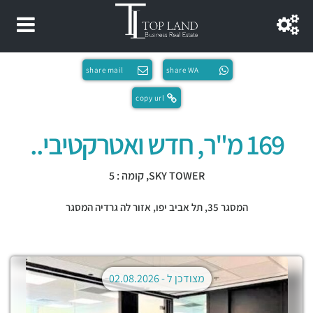
share mail
share WA
copy url
169 מ"ר, חדש ואטרקטיבי..
SKY TOWER, קומה : 5
המסגר 35,
תל אביב יפו
,
אזור לה גרדיה המסגר
מצודכן ל -
02.08.2026