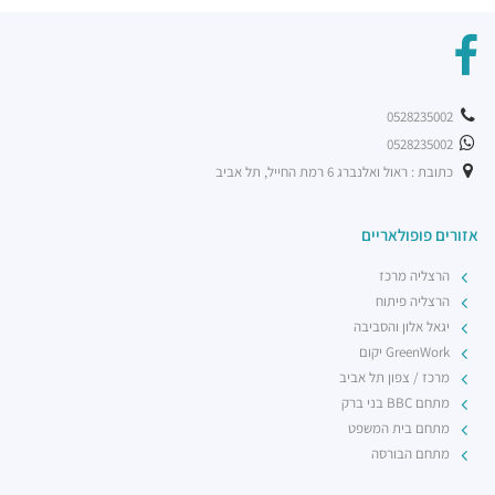
0528235002
0528235002
כתובת : ראול ואלנברג 6 רמת החייל, תל אביב
אזורים פופולאריים
הרצליה מרכז
הרצליה פיתוח
יגאל אלון והסביבה
GreenWork יקום
מרכז / צפון תל אביב
מתחם BBC בני ברק
מתחם בית המשפט
מתחם הבורסה