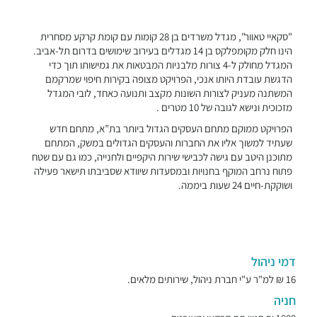
"סקאיי טאוור", מגדל משרדים בן 28 קומות עם קומת קרקע מסחרית
הינו חלק מקומפלקס בן 14 מגדלים בעירוב שימושים בדרום תל-אביב.
המגדל מחולק ל-4 צורות מלבניות המבטאות את גמישותו תוך כדי
הדגשת עובדת היותו אנכי, הפרויקט מצופה בקירות חיפוי שמרקמם
המשתנה מעניק לצורות השונות מקצב ותנועה כאחד, לובי המגדל
מזכוכית ונישא לגובה של 10 מטרים .
הפרויקט ממוקם מתחם העסקים הגדול ביותר בת”א, מתחם חדש
שעתיד למשוך אליו את החברות והעסקים הגדולים במשק, המתחם
מתוכנן היטב עם גישה לכבישי שירות היקפיים ולחנייה, כמו גם עם שטח
פתוח נרחב המוקף בחנויות ובמסעדות שיוודא שסביבתו תישאר פעילה
ושוקקת-חיים 24 שעות ביממה.
דמי ניהול
16 ₪ למ"ר ע"י חברת ניהול, שירותים מלאים.
חניה