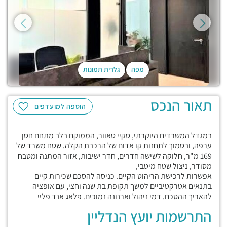
מפה
גלרית תמונות
תאור הנכס
הוספה למועדפים
במגדל המשרדים היוקרתי, סקיי טאוור, הממוקם בלב מתחם חסן
ערפה, ובסמוך לתחנות קו אדום של הרכבת הקלה. שטח משרד של
169 מ"ר, חלוקה לשישה חדרים, חדר ישיבות, אזור המתנה ומטבח
מסודר, ניצול שטח מיטבי,
אפשרות לרכישת הריהוט הקיים. כניסה להסכם שכירות קיים
בתנאים אטרקטיביים למשך תקופת בת שנה וחצי, עם אופציה
להאריך ההסכם. דמי ניהול וארנונה נמוכים. פלאג אנד פליי
התרשמות יועץ הנדליין