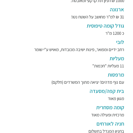
1000 ₪ חניון תת קרקעי ומאובטח.
ארנונה
31 ₪ למ"ר מחושב על השטח נטו!
גודל קומה טיפוסית
כ 1200 מ"ר
לובי
רחב ידיים ומפואר, פינות ישיבה מכובדות, מאויש ע"י שומר
מעליות
11 מעליות "חכמות"
מרפסות
עם נוף מדהים! יציאה מתוך המשרדים (חלקם)
בית קפה/מסעדה
מגוון מאוד
קומה מסחרית
מרכזית ופעילה מאוד
חניה לאורחים
בחניון המגדל בתשלום