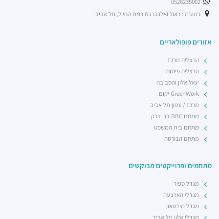
0528235002
רכבת קלה - קו ירוק (עתידי)
רכבת / רכבת קלה ·
5R53+RV הרצליה
כתובת : ראול ואלנברג 6 רמת החייל, תל אביב
רכבת קלה - קו ירוק (עתידי)
רכבת / רכבת קלה ·
5R74+5G הרצליה
אזורים פופולאריים
רכבת קלה - קו ירוק (עתידי)
הרצליה מרכז
רכבת / רכבת קלה ·
5R42+3V הרצליה
הרצליה פיתוח
יגאל אלון והסביבה
GreenWork יקום
מרכז / צפון תל אביב
מתחם BBC בני ברק
מתחם בית המשפט
מתחם הבורסה
מתחמים ופרוייקטים מבוקשים
מגדל ספיר
מגדלי הארבעה
מגדל מידטאון
מגדלי אלון תל אביב