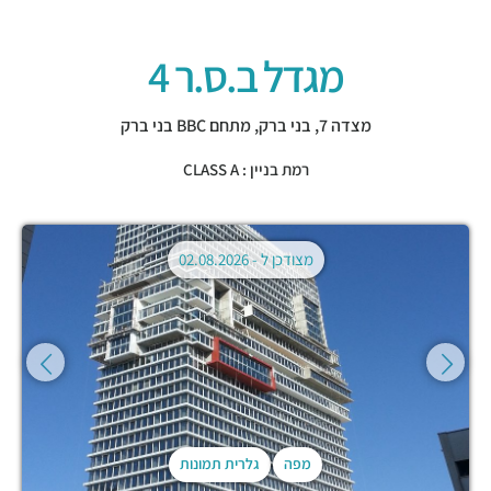
מגדל ב.ס.ר 4
מצדה 7,
בני ברק
,
מתחם BBC בני ברק
רמת בניין : CLASS A
מצודכן ל -
02.08.2026
מפה
גלרית תמונות