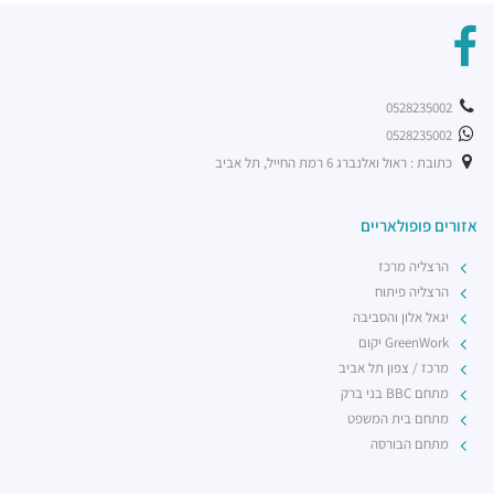
0528235002
0528235002
כתובת : ראול ואלנברג 6 רמת החייל, תל אביב
אזורים פופולאריים
הרצליה מרכז
הרצליה פיתוח
יגאל אלון והסביבה
GreenWork יקום
מרכז / צפון תל אביב
מתחם BBC בני ברק
מתחם בית המשפט
מתחם הבורסה