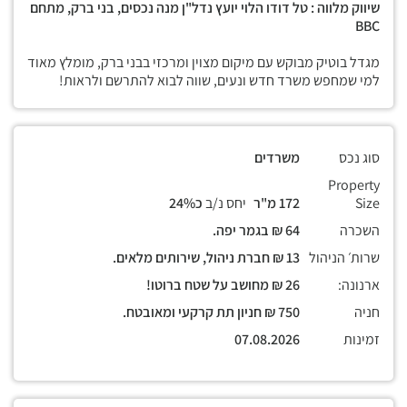
שיווק מלווה : טל דודו הלוי יועץ נדל"ן מנה נכסים, בני ברק, מתחם
BBC
מגדל בוטיק מבוקש עם מיקום מצוין ומרכזי בבני ברק, מומלץ מאוד
למי שמחפש משרד חדש ונעים, שווה לבוא להתרשם ולראות!
סוג נכס
משרדים
Property
Size
172 מ"ר
יחס נ/ב
כ24%
השכרה
64 ₪ בגמר יפה.
שרות׳ הניהול
13 ₪ חברת ניהול, שירותים מלאים.
ארנונה:
26 ₪ מחושב על שטח ברוטו!
חניה
750 ₪ חניון תת קרקעי ומאובטח.
זמינות
07.08.2026