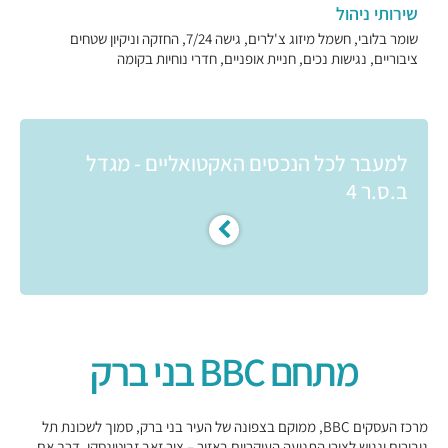
שירותי ניהול
שומר בלובי, חשמל מיזוג צ'לרים, גישה 7/24, החזקה וניקיון שטחים
ציבוריים, נגישות נכים, חניית אופניים, חדרי נוחיות בקומה
למעבר לכל הנכסים האקטואליים - מגדל
ב.ס.ר 4
מתחם BBC בני ברק
מרכז העסקים BBC, ממוקם בצפונה של העיר בני ברק, סמוך לשכונת תל
גיבורים ונגיש לצירי התנועה העיקריים באזור – ציר זאב זבוטינסקי, דרך אם