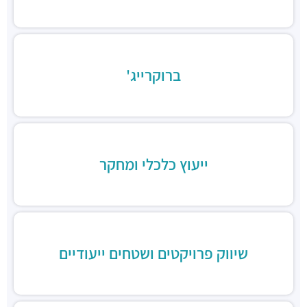
Chicken Station - Bnei Brak
מסעדות ·
בר כוכבא 16, בני ברק
רולדין
מסעדות ·
דוד בן גוריון 9, בני ברק
ברוקרייג'
שניצל קומפני
מסעדות ·
דוד בן גוריון 1, בני ברק
קפה קפה
מסעדות ·
דוד בן גוריון 2, רמת גן
Aroma
מסעדות ·
מגדלי ב.ס.ר, בן גוריון 1, רמת גן
ייעוץ כלכלי ומחקר
מסעדה הודית קארילינה
מסעדות ·
הירקון 42, בני ברק
בורגרים
מסעדות ·
כינרת 9, בני ברק
שיווק פרויקטים ושטחים ייעודיים