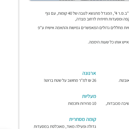
בלב מתחם העסקים החדש של בני ברק BBC, ממוקם מגדל העסקים "ב.ס.ר 4", המגדל מתנשא לגובה של 40 קומות, עם נוף
פה ומסעדות חזיתית לרחוב מצדה,
נויות מחללים גדולים המאפשרים גמישות והתאמה אישית ע"פ
ייש אותו כל שעות היממה.
ארנונה
26 ₪ למ"ר מחושב על שטח ברוטו!
מעליות
ישיבה מכובדות,
10 מהירות וחכמות
קומה מסחרית
גדולה ופעילה מאוד, מאוכלסת במסעדות