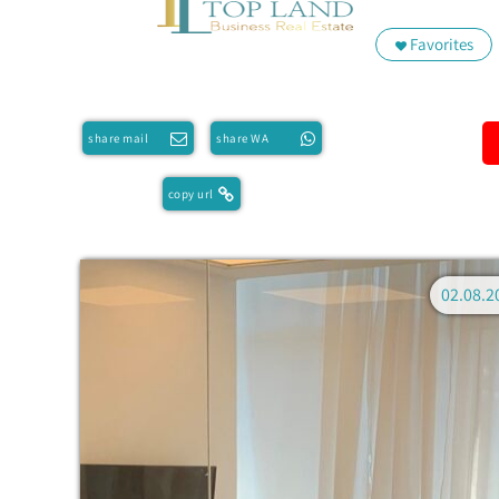
Favorites
share mail
share WA
copy url