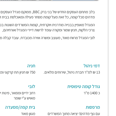
מדהים מכל קומה, כל זאת מעל קומת מסחר פעילה ומאוכלסת בבית ק
המגדל מאופיין בבנייה מודרנית ויוקרתית, קומות המשרדים השונות ב
צרכי הלקוח, חניון שמור ומקורה עומד לרשות דיירי המגדל ואורחיהם,
לובי המגדל מרווח מאוד, מעוצב ומשרה אוירה מכובדת. עובד קבלה מא
דמי ניהול
חניה
13 ₪ למ"ר חברת ניהול, שירותים מלאים.
750 ₪ חניון תת קרקעי ומאובטח.
גודל קומה טיפוסית
לובי
כ 1400 מ"ר
רחב ידיים ומפואר, פינות 
מאויש ע"י שומר
מרפסות
בית קפה/מסעדה
עם נוף מדהים! יציאה מתוך המשרדים
מגוון מאוד