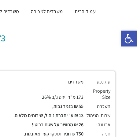
עמוד הבית
משרדים למכירה
משרדים ל
פתח סרגל נגישות
173 מ"ר, מש
סוג נכס
משרדים
Property
Size
173 מ"ר
יחס נ/ב
26%
השכרה
55 ₪ בגמר גבוה,
שרות׳ הניהול
13 ₪ ע"י חברת ניהול, שירותים מלאים.
ארנונה:
26 ₪ מחושב על שטח ברוטו!
חניה
750 ₪ חניון תת קרקעי ומאובטח.