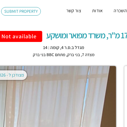
השכרה
אודות
צור קשר
SUBMIT PROPERTY
רד מפואר ומושקע
Not available
מגדל ב.ס.ר 4, קומה : 14
מצדה 7,
בני ברק
,
מתחם BBC בני ברק
מצודכן ל -
02.08.2026