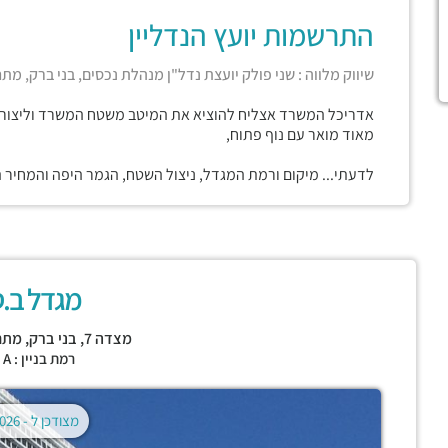
התרשמות יועץ הנדליין
שיווק מלווה : שני פולק יועצת נדל"ן מנהלת נכסים, בני ברק, מתחם 
אדריכל המשרד אצליח להוציא את המיטב משטח המשרד וליצור
מאוד מואר עם נוף פתוח,
לדעתי... מיקום ורמת המגדל, ניצול השטח, הגמר היפה והמחיר 
מגדל ב.ס.
מצדה 7,
בני ברק
,
מתחם BBC 
רמת בניין : CLASS A
מצודכן ל -
02.08.2026