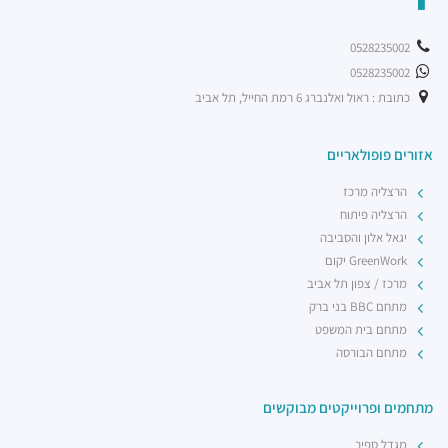
0528235002
0528235002
כתובת : ראול ואלנברג 6 רמת החייל, תל אביב
אזורים פופולאריים
הרצליה מרכז
הרצליה פיתוח
יגאל אלון והסביבה
GreenWork יקום
מרכז / צפון תל אביב
מתחם BBC בני ברק
מתחם בית המשפט
מתחם הבורסה
מתחמים ופרוייקטים מבוקשים
מגדל ספיר