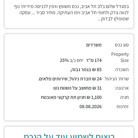
במגדל שלום בלב תל אביב, נכס משופץ וזמין לכניסה מידית! נוף
לנווה צדק ולחופי תל אביב ויפו העתיקה. מחיר סביר ... עסקה
שמומלץ לבדוק ..
סוג נכס
משרדים
Property
Size
174 מ"ר
יחס נ/ב
25%
השכרה
85 ₪ בגמר גבוה,
שרות׳ הניהול
24 ₪ חברת ניהול, שירותים מלאים.
ארנונה:
31 ₪ מחושב על השטח נטו
חניה
1,100 ₪ חניון תת קרקעי מאובטח
זמינות
08.08.2026
רוצים לשמוע עוד על הנכס