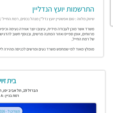
התרשמות יועץ הנדליין
שיווק מלווה : טום אפשטיין יועץ נדל"ן מנהל נכסים, רמת החייל /
משרד אשר מוכן לעבודה מידית, עיצובו יוצר אווירה נעימה וכיפי
מרווחים, אופן ספייס ואזור המתנה מרשים, ובנוסף חשוב להדגיש 
של רמת החייל,
מומלץ מאוד למי שמחפש משרד נעים ומרשים לכניסה מהירה ללא
בית זיו
הברזל 19,
תל אביב יפו
,
ר
רמת בניין : CLASS A
מצודכן ל -
02.08.2026