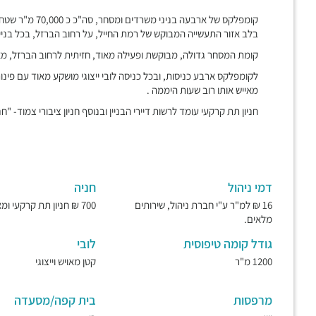
קומפלקס של ארבעה
בלב אזור התעשייה המבוקש של רמת החייל, על רחוב הברזל, בכל בניין יש שש קומו
קומת המסחר גדולה, מבוקשת ופעילה מאוד, חזיתית לרחוב הברזל, מ
לקומפלקס ארבע כניסות, ובכל כניסה לובי ייצוגי מושקע מאוד עם פינו
מאייש אותו רוב שעות היממה .
חניון תת קרקעי עומד לרשות דיירי הבניין ובנוסף חניון ציבורי צמוד- "חנ
דמי ניהול
חניה
16 ₪ למ"ר ע"י חברת ניהול, שירותים
700 ₪ חניון תת קרקעי ומאובטח.
מלאים.
גודל קומה טיפוסית
לובי
1200 מ"ר
קטן מאויש וייצוגי
מרפסות
בית קפה/מסעדה