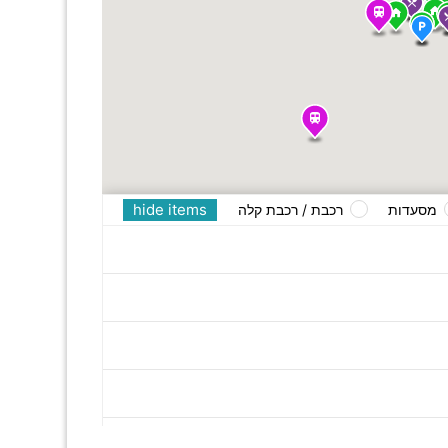
hide items
מסעדות
רכבת / רכבת קלה