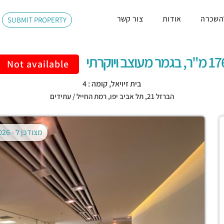
השכרה
אודות
צור קשר
SUBMIT PROPERTY
"ר, בגמר מעוצב ויוקרתי
Not available
בית זיויאל, קומה : 4
הברזל 21,
תל אביב יפו
,
רמת החייל / עתידים
מצודכן ל -
02.08.2026