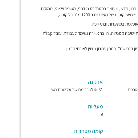
 בניני משרדים ומסחר, סה"כ כ 70,000 מ"ר שטח בנוי, חדש, מעוצב בסטנדרט מודרני, מטופח וייצוגי, ממוקם
ת של משרדים כ 1200 מ"ר כל קומה,
אוכלסת במסעדות ובתי קפה.
ת ישיבה מפנקות, היוצר אווירה נעימה לעבודה, עובד קבלה
יון הנחושת" הנותן פתרון מצוין לאורחי הבניין.
ארנונה
31 ₪ למ"ר מחושב על שטח נטו!
מעליות
9
קומה מסחרית