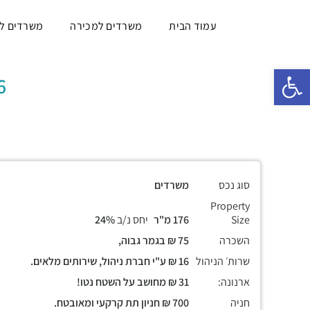
עמוד הבית
משרדים למכירה
משרדים ל
פתח סרגל נגישות
176 מ
סוג נכס
משרדים
Property
Size
176 מ"ר
יחס נ/ב
24%
השכרה
75 ₪ בגמר גבוה,
שרות׳ הניהול
16 ₪ ע"י חברת ניהול, שירותים מלאים.
ארנונה:
31 ₪ מחושב על השטח נטו!
חניה
700 ₪ חניון תת קרקעי ומאובטח.