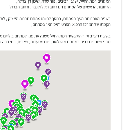
המגורים רמת החייל, ישגב, רביבים, נווה שרת, שיכון דן וצהלה,
הרחובות הראשיים של המתחם הם רחוב ראול ולנברג ורחוב הברזל,
בשנים האחרונות הפך המתחם, בנוסף להיותו מתחם חברות היי-טק , לאז
הקמתו של המרכז הרפואי הפרטי "אסותא" במתחם,
בשעות הערב אזור התעשייה רמת החייל משנה את פניו למתחם בילויים מ
מבני משרדים רבים במתחם מאכלסות כיום מסעדות, פאבים, בתי קפה ושט