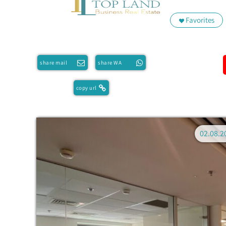
Favorites
share mail
share WA
copy url