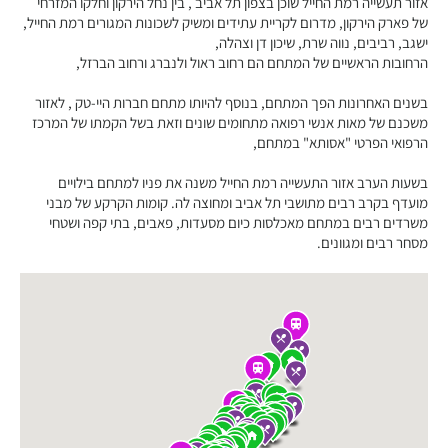
אזור תעשייה רמת החייל שוכן בצפון תל אביב , בין נחל הירקון וחלקו המזרחי
של פארק הירקון, מדרום לקריית עתידים ומשיק לשכונות המגורים רמת החייל,
ישגב, רביבים, נווה שרת, שיכון דן וצהלה,
הרחובות הראשיים של המתחם הם רחוב ראול ולנברג ורחוב הברזל,
בשנים האחרונות הפך המתחם, בנוסף להיותו מתחם חברות היי-טק , לאזור
משכנם של מאות אנשי רפואה מתחומים שונים וזאת בשל הקמתו של המרכז
הרפואי הפרטי "אסותא" במתחם,
בשעות הערב אזור התעשייה רמת החייל משנה את פניו למתחם בילויים
מועדף בקרב רבים מתושבי תל אביב ומחוצה לה. קומות הקרקע של מבני
משרדים רבים במתחם מאכלסות כיום מסעדות, פאבים, בתי קפה ושטחי
מסחר רבים ומגוונים.