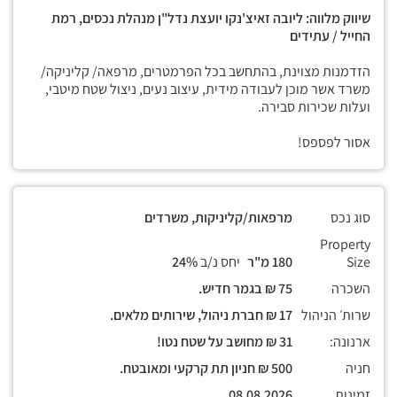
שיווק מלווה: ליובה זאיצ'נקו יועצת נדל"ן מנהלת נכסים, רמת
החייל / עתידים
הזדמנות מצוינת, בהתחשב בכל הפרמטרים, מרפאה/ קליניקה/
משרד אשר מוכן לעבודה מידית, עיצוב נעים, ניצול שטח מיטבי,
ועלות שכירות סבירה.
אסור לפספס!
סוג נכס
מרפאות/קליניקות, משרדים
Property
Size
180 מ"ר
יחס נ/ב
24%
השכרה
75 ₪ בגמר חדיש.
שרות׳ הניהול
17 ₪ חברת ניהול, שירותים מלאים.
ארנונה:
31 ₪ מחושב על שטח נטו!
חניה
500 ₪ חניון תת קרקעי ומאובטח.
זמינות
08.08.2026