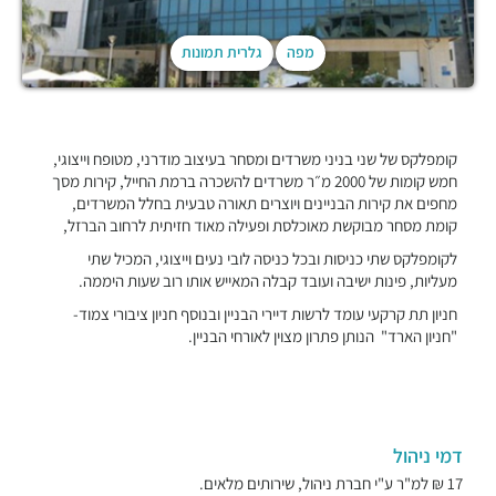
מפה
גלרית תמונות
קומפלקס של שני בניני משרדים ומסחר בעיצוב מודרני, מטופח וייצוגי,
חמש קומות של 2000 מ״ר משרדים להשכרה ברמת החייל, קירות מסך
מחפים את קירות הבניינים ויוצרים תאורה טבעית בחלל המשרדים,
קומת מסחר מבוקשת מאוכלסת ופעילה מאוד חזיתית לרחוב הברזל,
לקומפלקס שתי כניסות ובכל כניסה לובי נעים וייצוגי, המכיל שתי
מעליות, פינות ישיבה ועובד קבלה המאייש אותו רוב שעות היממה.
חניון תת קרקעי עומד לרשות דיירי הבניין ובנוסף חניון ציבורי צמוד-
"חניון הארד" הנותן פתרון מצוין לאורחי הבניין.
דמי ניהול
17 ₪ למ"ר ע"י חברת ניהול, שירותים מלאים.