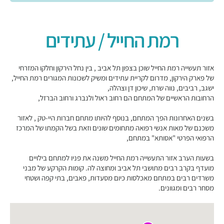
רמת החייל / עתידים
אזור תעשייה רמת החייל שוכן בצפון תל אביב , בין נחל הירקון וחלקו המזרחי
של פארק הירקון, מדרום לקריית עתידים ומשיק לשכונות המגורים רמת החייל,
ישגב, רביבים, נווה שרת, שיכון דן וצהלה,
הרחובות הראשיים של המתחם הם רחוב ראול ולנברג ורחוב הברזל,
בשנים האחרונות הפך המתחם, בנוסף להיותו מתחם חברות היי-טק , לאזור
משכנם של מאות אנשי רפואה מתחומים שונים וזאת בשל הקמתו של המרכז
הרפואי הפרטי "אסותא" במתחם,
בשעות הערב אזור התעשייה רמת החייל משנה את פניו למתחם בילויים
מועדף בקרב רבים מתושבי תל אביב ומחוצה לה. קומות הקרקע של מבני
משרדים רבים במתחם מאכלסות כיום מסעדות, פאבים, בתי קפה ושטחי
מסחר רבים ומגוונים.