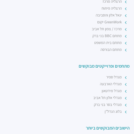
הרצליה מרכז
רכבת קלה - קו ירוק (עתידי)
הרצליה פיתוח
רכבת / רכבת קלה ·
4R7Q+5R תל אביב יפו
יגאל אלון והסביבה
רכבת קלה - קו ירוק (עתידי)
GreenWork יקום
רכבת / רכבת קלה ·
4R8V+F4 תל אביב יפו
מרכז / צפון תל אביב
מתחם BBC בני ברק
מתחם בית המשפט
מתחם הבורסה
מתחמים ופרוייקטים מבוקשים
מגדל ספיר
מגדלי הארבעה
מגדל מידטאון
מגדלי אלון תל אביב
מגדלי בסר בני ברק
בלוג הנדל"ן
הישובים המבוקשים ביותר