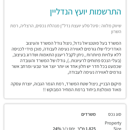
התרשמות יועץ הנדליין
שיווק מלווה : סיגל סלע יועצת נדל"ן מנהלת נכסים, הרצליה, רמת
השרון
המשרד בעל פוטנציאל גדול, ניצול גודל המשרד והעיצוב
האדריכלי שלו גורמים לאווירה נעימה לעבודה, מוכן מידי לכניסה
ללא עלויות מיותרות , ניתן לקבל ריענון התאמות ושדרוג בעיצוב,
(בעלי הנכס פתוחים לרעיונות..), גודלו של המשרד והעובדה
שכמעט בכל חדר יש חלון אחד או יותר יוצר אור טבעי ומרחב אשר
גורמים לאווירה נעימה לעבודה,
מיקום הבניין, ניצול שטח המשרד, רמת הגמר הגבוה, יוצרת עסקה
מאוד מומלצת ביחוד ברמת המחיר המבוקש !!
סוג נכס
משרדים
Property
Size
1,825 מ"ר
יחס נ/ב
24%