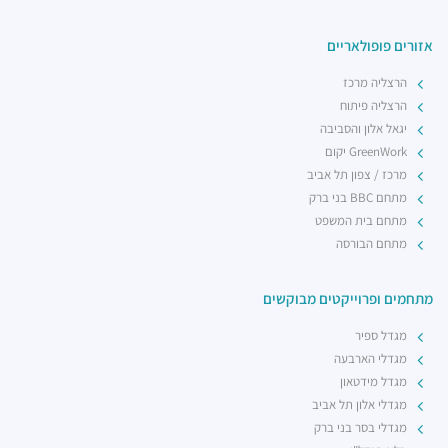
רכבת קלה - קו ירוק (עתידי)
רכבת / רכבת קלה ·
5R74+5G הרצליה
אזורים פופולאריים
רכבת קלה - קו ירוק (עתידי)
הרצליה מרכז
רכבת / רכבת קלה ·
5R42+3V הרצליה
הרצליה פיתוח
יגאל אלון והסביבה
GreenWork יקום
מרכז / צפון תל אביב
מתחם BBC בני ברק
מתחם בית המשפט
מתחם הבורסה
מתחמים ופרוייקטים מבוקשים
מגדל ספיר
מגדלי הארבעה
מגדל מידטאון
מגדלי אלון תל אביב
מגדלי בסר בני ברק