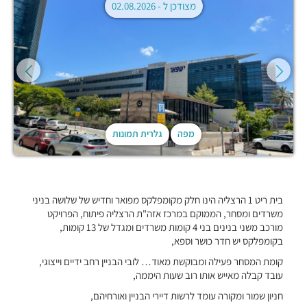
מצודכן ל -
02.08.2026
מפה
גלרית תמונות
בית ריט 1 הרצליה הינו חלק מקומפלקס מפואר וחדיש של שלושה בניני
משרדים ומסחר, הממוקם במרכז אזה"ת הרצליה פיתוח, הפרויקט
מורכב משני בנינים בני 4 קומות משרדים ומגדל של 13 קומות,
בקומפלקס יש חדר כושר וספא,
קומת המסחר פעילה ומבוקשת מאוד… לובי הבניין רחב ידיים וייצוגי,
עובד קבלה מאייש אותו רוב שעות היממה,
חניון שמור ומקורה עומד לרשות דיירי הבניין ואורחיהם,