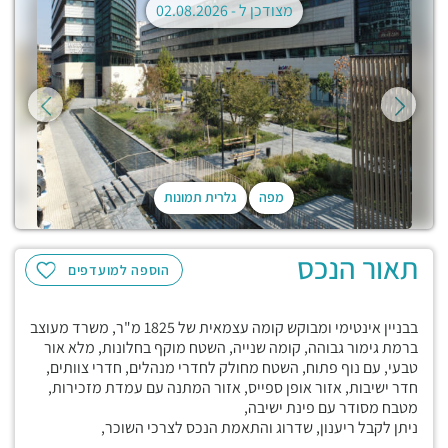
מצודכן ל -
02.08.2026
מפה
גלרית תמונות
תאור הנכס
הוספה למועדפים
בבניין אינטימי ומבוקש קומה עצמאית של 1825 מ"ר, משרד מעוצב
ברמת גימור גבוהה, קומה שנייה, השטח מוקף בחלונות, מלא אור
טבעי, עם נוף פתוח, השטח מחולק לחדרי מנהלים, חדרי צוותים,
חדר ישיבות, אזור אופן ספייס, אזור המתנה עם עמדת מזכירות,
מטבח מסודר עם פינת ישיבה,
ניתן לקבל ריענון, שדרוג והתאמת הנכס לצרכי השוכר,