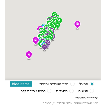
hide items
את כל
מבני משרדים ומסחר
חניונים
מסעדות
רכבת / רכבת קלה
"מרכז דוריאנוב"
מבני משרדים ומסחר ·
גלגלי הפלדה 11, הרצליה