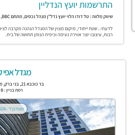
התרשמות יועץ הנדליין
שיווק מלווה : טל דודו הלוי יועץ נדל"ן מנהל נכסים, מתחם BBC, בני ברק
לדעתי.. שטח ייחודי, מיקום מצוין של המגדל הנהנה מקרבה לצי
רבות, עיצובו יוצר אווירה נעימה וכיפית הנותן תחושה של בית.
מגדל אפי ק
בר כוכבא 21,
בני ברק
,
מתחם
רמת בניין : CLASS B
מצודכן ל -
02.08.2026