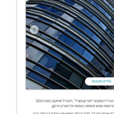
גלרית תמונות
בלב מתחם BBC, מתחם העסקים החדש של רמת גן ובני ברק ממוקם מגדל העסקים "אפי קונקורד", המגדל שהוקם בשנת 2010
לטובת אורחי המגדל, פקיד קבלה מאייש את עמדת הכניסה ברוב