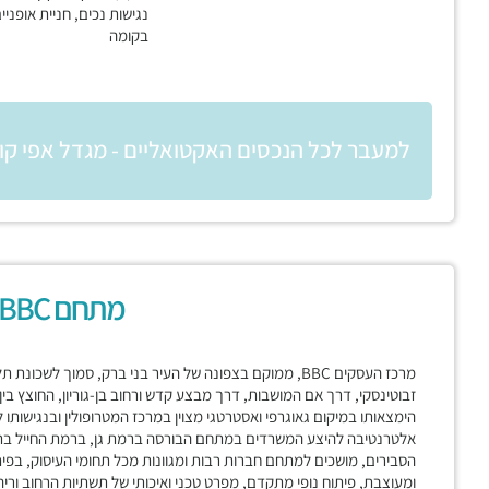
נגישות נכים, חניית אופניים
בקומה
למעבר לכל הנכסים האקטואליים - מגדל אפי קו
מתחם BBC בני ברק
מרכז העסקים BBC, ממוקם בצפונה של העיר בני ברק, סמוך לשכ
זבוטינסקי, דרך אם המושבות, דרך מבצע קדש ורחוב בן-גוריון, החוצץ בי
הימצאותו במיקום גאוגרפי ואסטרטגי מצוין במרכז המטרופולין ובנגישות
אלטרנטיבה להיצע המשרדים במתחם הבורסה ברמת גן, ברמת החייל בתל א
הסבירים, מושכים למתחם חברות רבות ומגוונות מכל תחומי העיסוק, בפית
ומעוצבת, פיתוח נופי מתקדם, מפרט טכני ואיכותי של תשתיות הרחוב וריהו