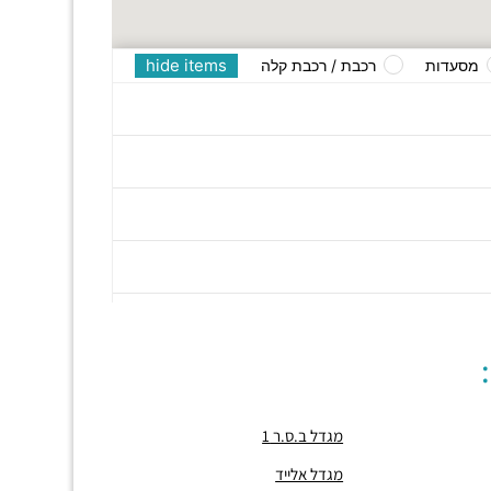
hide items
מסעדות
רכבת / רכבת קלה
מגדל ב.ס.ר 1
מגדל אלייד