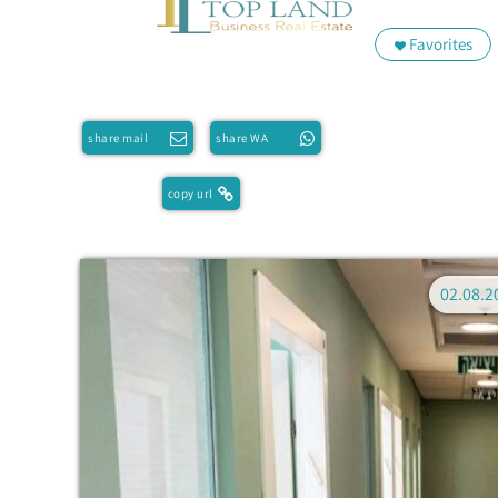
Favorites
share mail
share WA
copy url