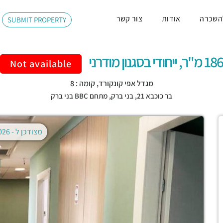
השכרה
אודות
צור קשר
SUBMIT PROPERTY
186 מ"ר, ייחודי בסגנון מודרני
Not available
מגדל אפי קונקורד, קומה : 8
בר כוכבא 21,
בני ברק
,
מתחם BBC בני ברק
מצודכן ל -
02.08.2026