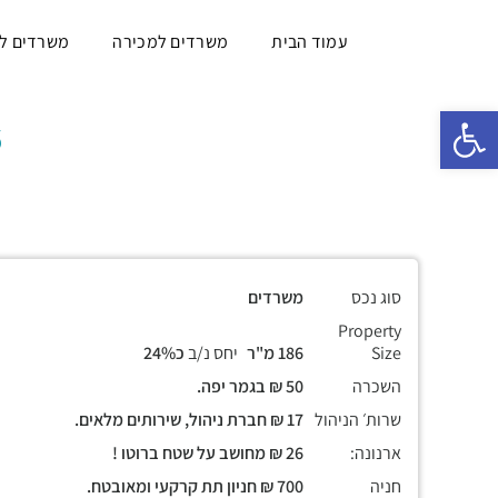
עמוד הבית
משרדים למכירה
משרדים ל
פתח סרגל נגישות
סוג נכס
משרדים
Property
Size
186 מ"ר
יחס נ/ב
כ24%
השכרה
50 ₪ בגמר יפה.
שרות׳ הניהול
17 ₪ חברת ניהול, שירותים מלאים.
ארנונה:
26 ₪ מחושב על שטח ברוטו !
חניה
700 ₪ חניון תת קרקעי ומאובטח.