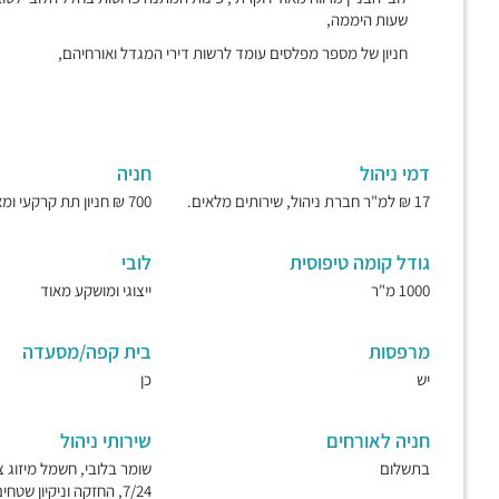
שעות היממה,
חניון של מספר מפלסים עומד לרשות דירי המגדל ואורחיהם,
דמי ניהול
חניה
17 ₪ למ"ר חברת ניהול, שירותים מלאים.
700 ₪ חניון תת קרקעי ומאובטח.
גודל קומה טיפוסית
לובי
1000 מ"ר
ייצוגי ומושקע מאוד
מרפסות
בית קפה/מסעדה
יש
כן
חניה לאורחים
שירותי ניהול
בתשלום
שומר בלובי, חשמל מיזוג צ
7/24, החזקה וניקיון שטחי