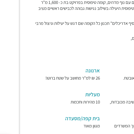
מגדל משרדים ומסחר ייחודיי, מפואר ונגיש, ארבעים קומות של משרדים עם נוף מדהים, קומה טיפוסית בפרויקט בת כ- 1,600 מ"ר
 הטיפוסית היעילה בשילוב נגישות גבוהה לכבישים ראשיים מציב
כסיף אדריכלים" תכנון כל הקומה שם דגש על יעילות וניצול מרבי
,
ארנונה
26 ₪ למ"ר מחושב על שטח ברוטו!
מעליות
ישיבה מכובדות,
10 מהירות וחכמות
בית קפה/מסעדה
וך המשרדים
מגוון מאוד