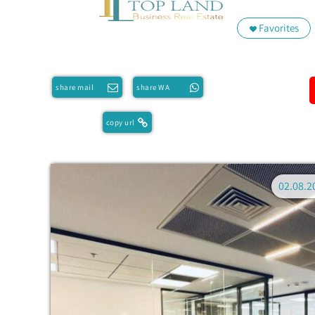
Favorites
share mail
share WA
copy url