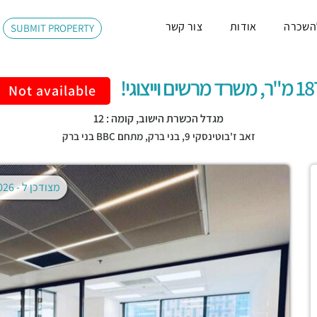
השכרה
אודות
צור קשר
SUBMIT PROPERTY
ר, משרד מרשים וייצוגי!
Not available
מגדל הכשרת הישוב, קומה : 12
זאב ז'בוטינסקי 9,
בני ברק
,
מתחם BBC בני ברק
מצודכן ל -
02.08.2026