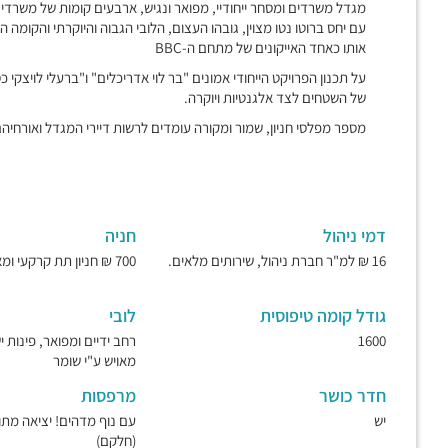
עם יחס ברוטו נטו מצוין, גובהו העצום, הלובי הגבוה והיוקרתי והקומה
אותו כאחד האייקונים של מתחם ה-BBC
על תכנון הפרויקט הייחודי אמונים "בר לוי אדריכלים" ו"ברעלי לויצקי 
של השטחים לצד אלגנטיות ויוקרה.
מספר מפלסי חניון, שמור ומקורה עומדים לרשות דיירי המגדל ואורחיהם
דמי ניהול
חניה
16 ₪ למ"ר חברת ניהול, שירותים מלאים.
700 ₪ חניון תת קרקעי ומאובטח.
גודל קומה טיפוסית
לובי
1600
רחב ידיים ומפואר, פינות 
מאויש ע"י שומר
חדר כושר
מרפסות
יש
עם נוף מדהים! יציאה מת
(חלקם)