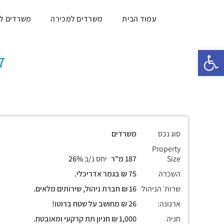
עמוד הבית
משרדים למכירה
משרדים ל
פתח סרגל נגישות
187 מ"
סוג נכס
משרדים
Property
Size
187 מ"ר
יחס נ/ב
26%
השכרה
75 ₪ בגמר אדריכלי.
שרות׳ הניהול
16 ₪ חברת ניהול, שירותים מלאים.
ארנונה:
26 ₪ מחושב על שטח ברוטו!
חניה
1,000 ₪ חניון תת קרקעי ומאובטח.