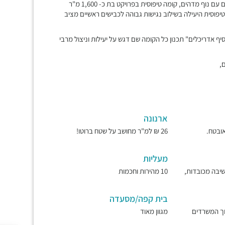
מגדל משרדים ומסחר ייחודיי, מפואר ונגיש, ארבעים קומות של משרדים עם נוף מדהים, קומה טיפוסית בפרויקט בת כ- 1,600 מ"ר
 הטיפוסית היעילה בשילוב נגישות גבוהה לכבישים ראשיים מציב
כסיף אדריכלים" תכנון כל הקומה שם דגש על יעילות וניצול מרבי
,
ארנונה
26 ₪ למ"ר מחושב על שטח ברוטו!
מעליות
ישיבה מכובדות,
10 מהירות וחכמות
בית קפה/מסעדה
וך המשרדים
מגוון מאוד