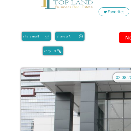
Favorites
No
share mail
share WA
copy url