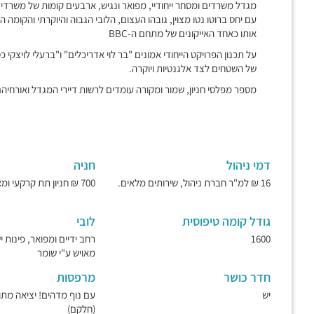
עם יחס ברוטו נטו מצוין, גובהו העצום, הלובי הגבוה והיוקרתי והקומה
אותו כאחד האייקונים של מתחם ה-BBC
על תכנון הפרויקט הייחודי אמונים "בר לוי אדריכלים" ו"ברעלי לויצקי 
של השטחים לצד אלגנטיות ויוקרה.
מספר מפלסי חניון, שמור ומקורה עומדים לרשות דיירי המגדל ואורחיהם
דמי ניהול
חניה
16 ₪ למ"ר חברת ניהול, שירותים מלאים.
700 ₪ חניון תת קרקעי ומאובטח.
גודל קומה טיפוסית
לובי
1600
רחב ידיים ומפואר, פינות 
מאויש ע"י שומר
חדר כושר
מרפסות
יש
עם נוף מדהים! יציאה מת
(חלקם)