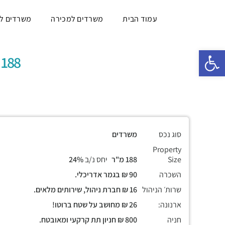
עמוד הבית
משרדים למכירה
משרדים ל
פתח סרגל נגישות
188 מ"ר, קומה גבוהה עם נוף מרהיב!
סוג נכס
משרדים
Property
Size
188 מ"ר
יחס נ/ב
24%
השכרה
90 ₪ בגמר אדריכלי.
שרות׳ הניהול
16 ₪ חברת ניהול, שירותים מלאים.
ארנונה:
26 ₪ מחושב על שטח ברוטו!
חניה
800 ₪ חניון תת קרקעי ומאובטח.