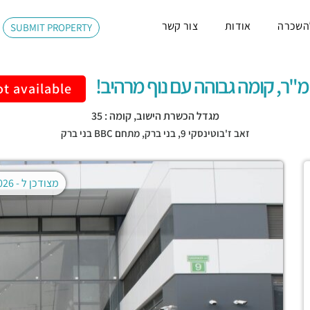
השכרה
אודות
צור קשר
SUBMIT PROPERTY
t available
מגדל הכשרת הישוב, קומה : 35
זאב ז'בוטינסקי 9,
בני ברק
,
מתחם BBC בני ברק
מצודכן ל -
02.08.2026