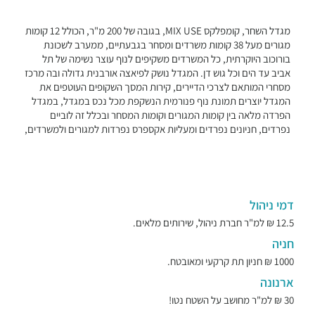
מגדל השחר, קומפלקס MIX USE, בגובה של 200 מ"ר, הכולל 12 קומות
מגורים מעל 38 קומות משרדים ומסחר בגבעתיים, ממערב לשכונת
בורוכוב היוקרתית, כל המשרדים משקיפים לנוף עוצר נשימה של תל
אביב עד הים וכל גוש דן. המגדל נושק לפיאצה אורבנית גדולה ובה מרכז
מסחרי המותאם לצרכי הדיירים, קירות המסך השקופים העוטפים את
המגדל יוצרים תמונת נוף פנורמית הנשקפת מכל נכס במגדל, במגדל
הפרדה מלאה בין קומות המגורים וקומות המסחר ובכלל זה לוביים
נפרדים, חניונים נפרדים ומעליות אקספרס נפרדות למגורים ולמשרדים,
דמי ניהול
12.5 ₪ למ"ר חברת ניהול, שירותים מלאים.
חניה
1000 ₪ חניון תת קרקעי ומאובטח.
ארנונה
30 ₪ למ"ר מחושב על השטח נטו!