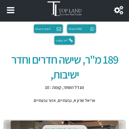
share mail
share WA
copy url
189 מ"ר, שישה חדרים וחדר
ישיבות,
מגדל השחר, קומה : 10
אריאל שרון 4,
גבעתיים
,
אזור גבעתיים