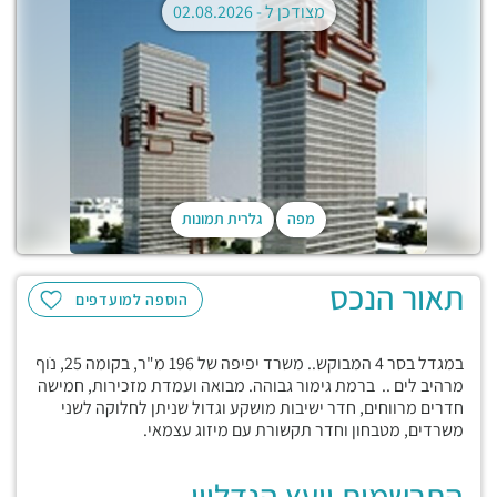
מצודכן ל -
02.08.2026
מפה
גלרית תמונות
תאור הנכס
הוספה למועדפים
במגדל בסר 4 המבוקש.. משרד יפיפה של 196 מ"ר, בקומה 25, נֹוף
מרהיב לים .. ברמת גימור גבוהה. מבואה ועמדת מזכירות, חמישה
חדרים מרווחים, חדר ישיבות מושקע וגדול שניתן לחלוקה לשני
משרדים, מטבחון וחדר תקשורת עם מיזוג עצמאי.
התרשמות יועץ הנדליין