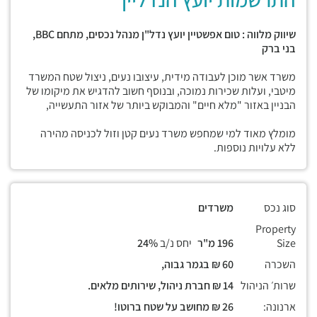
שיווק מלווה : טום אפשטיין יועץ נדל"ן מנהל נכסים, מתחם BBC,
בני ברק
משרד אשר מוכן לעבודה מידית, עיצובו נעים, ניצול שטח המשרד
מיטבי, ועלות שכירות נמוכה, ובנוסף חשוב להדגיש את מיקומו של
הבניין באזור "מלא חיים" והמבוקש ביותר של אזור התעשייה,
מומלץ מאוד למי שמחפש משרד נעים קטן וזול לכניסה מהירה
ללא עלויות נוספות.
סוג נכס
משרדים
Property
Size
196 מ"ר
יחס נ/ב
24%
השכרה
60 ₪ בגמר גבוה,
שרות׳ הניהול
14 ₪ חברת ניהול, שירותים מלאים.
ארנונה:
26 ₪ מחושב על שטח ברוטו!