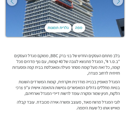
מפה
גלרית תמונות
בלב מתחם העסקים החדש של בני ברק BBC, ממוקם מגדל העסקים
"ב.ס.ר 4", המגדל מתנשא לגובה של 40 קומות, עם נוף מדהים מכל
קומה, כל זאת מעל קומת מסחר פעילה ומאוכלסת בבית קפה ומסעדות
חזיתית לרחוב מצדה,
המגדל מאופיין בבנייה מודרנית ויוקרתית, קומות המשרדים השונות
בנויות מחללים גדולים המאפשרים גמישות והתאמה אישית ע"פ צרכי
הלקוח, חניון שמור ומקורה עומד לרשות דיירי המגדל ואורחיהם,
לובי המגדל מרווח מאוד, מעוצב ומשרה אוירה מכובדת. עובד קבלה
מאייש אותו כל שעות היממה.