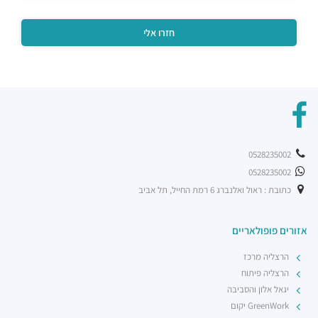
0528235002
0528235002
כתובת : ראול ואלנברג 6 רמת החייל, תל אביב
אזורים פופולאריים
הרצליה מרכז
הרצליה פיתוח
יגאל אלון והסביבה
GreenWork יקום