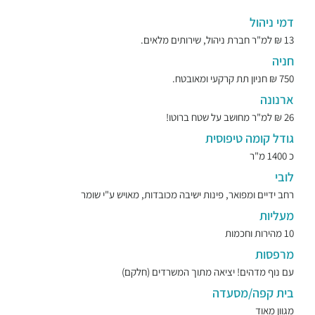
דמי ניהול
13 ₪ למ"ר חברת ניהול, שירותים מלאים.
חניה
750 ₪ חניון תת קרקעי ומאובטח.
ארנונה
26 ₪ למ"ר מחושב על שטח ברוטו!
גודל קומה טיפוסית
כ 1400 מ"ר
לובי
רחב ידיים ומפואר, פינות ישיבה מכובדות, מאויש ע"י שומר
מעליות
10 מהירות וחכמות
מרפסות
עם נוף מדהים! יציאה מתוך המשרדים (חלקם)
בית קפה/מסעדה
מגוון מאוד