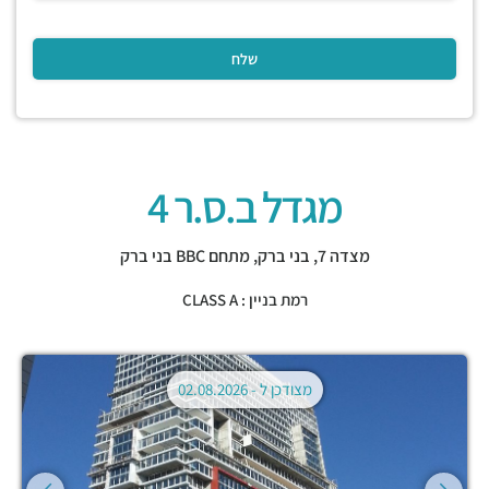
מגדל ב.ס.ר 4
מצדה 7,
בני ברק
,
מתחם BBC בני ברק
רמת בניין : CLASS A
מצודכן ל -
02.08.2026