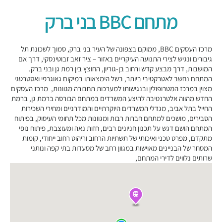
מתחם BBC בני ברק
מרכז העסקים BBC, ממוקם בצפונה של העיר בני ברק, סמוך לשכונת תל
גיבורים ונגיש לצירי התנועה העיקריים באזור – ציר זאב זבוטינסקי, דרך אם
המושבות, דרך מבצע קדש ורחוב בן-גוריון, החוצץ בין רמת גן ובני ברק.
המתחם נחשב לאטרקטיבי ביותר, בשל הימצאותו במיקום גאוגרפי ואסטרטגי
מצוין במרכז המטרופולין ובנגישותו למערכות תחבורה מגוונות, מרכז העסקים
החדש מהווה אלטרנטיבה להיצע המשרדים במתחם הבורסה ברמת גן, ברמת
החייל בתל אביב, מגדלי המשרדים היוקרתיים והמודרניים ומחירי השכירות
הסבירים, מושכים למתחם חברות רבות ומגוונות מכל תחומי העיסוק, בפיתוח
המתחם הושם דגש על תכנון חניונים רבים, חזות נאה ומעוצבת, פיתוח נופי
מתקדם, מפרט טכני ואיכותי של תשתיות הרחוב וריהוט רחוב ייחודי, קומות
המסחר של הבניינים מאוישות במגוון רחב של מסעדות בתי קפה ונותני
שרותים נלווים לדירי המתחם,