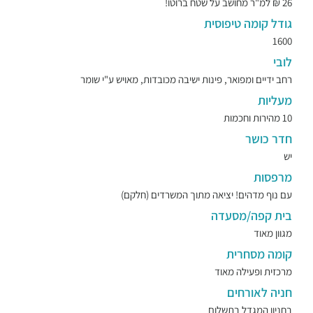
26 ₪ למ"ר מחושב על שטח ברוטו!
גודל קומה טיפוסית
1600
לובי
רחב ידיים ומפואר, פינות ישיבה מכובדות, מאויש ע"י שומר
מעליות
10 מהירות וחכמות
חדר כושר
יש
מרפסות
עם נוף מדהים! יציאה מתוך המשרדים (חלקם)
בית קפה/מסעדה
מגוון מאוד
קומה מסחרית
מרכזית ופעילה מאוד
חניה לאורחים
בחניון המגדל בתשלום