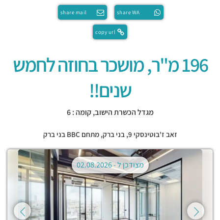
share mail
share WA
copy url
196 מ"ר, מושכר בחוזה לחמש
שנים!!
מגדל הכשרת הישוב, קומה : 6
זאב ז'בוטינסקי 9,
בני ברק
,
מתחם BBC בני ברק
מצודכן ל -
02.08.2026