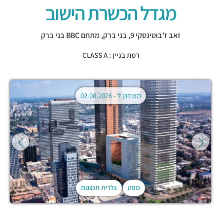
מגדל הכשרת הישוב
זאב ז'בוטינסקי 9,
בני ברק
,
מתחם BBC בני ברק
רמת בניין : CLASS A
מצודכן ל -
02.08.2026
מפה
גלרית תמונות