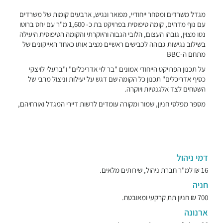
מגדל משרדים ומסחר ייחודיי, מפואר ונגיש, ארבעים קומות של משרדים
עם נוף מדהים, קומה טיפוסית בפרויקט בת כ- 1,600 מ"ר עם יחס ברוטו
נטו מצוין, גובהו העצום, הלובי הגבוה והיוקרתי והקומה הטיפוסית היעילה
בשילוב נגישות גבוהה לכבישים ראשיים מציב אותו כאחד האייקונים של
מתחם ה-BBC
על תכנון הפרויקט הייחודי אמונים "בר לוי אדריכלים" ו"ברעלי לויצקי
כסיף אדריכלים" תכנון כל הקומה שם דגש על יעילות וניצול מרבי של
השטחים לצד אלגנטיות ויוקרה.
מספר מפלסי חניון, שמור ומקורה עומדים לרשות דיירי המגדל ואורחיהם,
דמי ניהול
16 ₪ למ"ר חברת ניהול, שירותים מלאים.
חניה
700 ₪ חניון תת קרקעי ומאובטח.
ארנונה