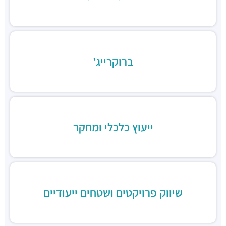
Chicken Station - Bnei Brak
מסעדות ·
בר כוכבא 16, בני ברק
רולדין
מסעדות ·
דוד בן גוריון 9, בני ברק
ברוקרייג'
שניצל קומפני
מסעדות ·
דוד בן גוריון 1, בני ברק
קפה קפה
מסעדות ·
דוד בן גוריון 2, רמת גן
Aroma
מסעדות ·
מגדלי ב.ס.ר, בן גוריון 1, רמת גן
ייעוץ כלכלי ומחקר
מסעדה הודית קארילינה
מסעדות ·
הירקון 42, בני ברק
בורגרים
מסעדות ·
כינרת 9, בני ברק
שיווק פרויקטים ושטחים ייעודיים