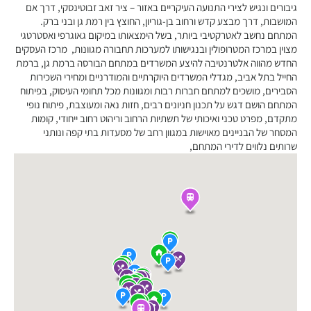
גיבורים ונגיש לצירי התנועה העיקריים באזור – ציר זאב זבוטינסקי, דרך אם
המושבות, דרך מבצע קדש ורחוב בן-גוריון, החוצץ בין רמת גן ובני ברק.
המתחם נחשב לאטרקטיבי ביותר, בשל הימצאותו במיקום גאוגרפי ואסטרטגי
מצוין במרכז המטרופולין ובנגישותו למערכות תחבורה מגוונות, מרכז העסקים
החדש מהווה אלטרנטיבה להיצע המשרדים במתחם הבורסה ברמת גן, ברמת
החייל בתל אביב, מגדלי המשרדים היוקרתיים והמודרניים ומחירי השכירות
הסבירים, מושכים למתחם חברות רבות ומגוונות מכל תחומי העיסוק, בפיתוח
המתחם הושם דגש על תכנון חניונים רבים, חזות נאה ומעוצבת, פיתוח נופי
מתקדם, מפרט טכני ואיכותי של תשתיות הרחוב וריהוט רחוב ייחודי, קומות
המסחר של הבניינים מאוישות במגוון רחב של מסעדות בתי קפה ונותני
שרותים נלווים לדירי המתחם,