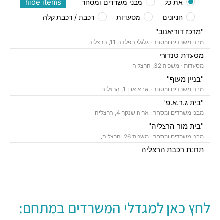
hide items
את כל
מבני משרדים ומסחר
חניונים
מסעדות
רכבת / רכבת קלה
"מרכז דוריאנוב"
מבני משרדים ומסחר ·
גלגלי הפלדה 11, הרצליה
מסעדת טנדורי
מסעדות ·
משכית 32, הרצליה
"בניין מעוף"
מבני משרדים ומסחר ·
אבא אבן 1, הרצליה
"בית ג.ר.א.פ"
מבני משרדים ומסחר ·
אריה שנקר 4, הרצליה
"בית מור הרצליה"
מבני משרדים ומסחר ·
משכית 26, הרצליה,
תחנת רכבת הרצליה
רכבת / רכבת קלה ·
בן ציון מיכאלי 1, הרצליה
חניון משכית
חניונים ·
יד חרוצים 7, הרצליה
חניון אקרשטיין
לחץ כאן למגדלי המשרדים במתחם:
חניונים ·
5R65+MG הרצליה