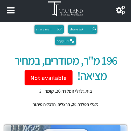
share mail
share WA
copy url
196 מ"ר, מסודרים, במחיר
מציאה!
Not available
בית גלגלי הפלדה 20, קומה : 3
גלגלי הפלדה 20,
הרצליה
,
הרצליה פיתוח