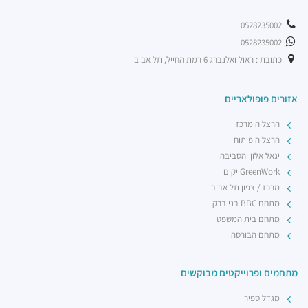
פיצה טוני וספה
0528235002
מסעדות ·
אריה שנקר 18, הרצליה
0528235002
רכבת קלה - קו ירוק (עתידי)
רכבת / רכבת קלה ·
5R53+RV הרצליה
כתובת : ראול ואלנברג 6 רמת החייל, תל אביב
רכבת קלה - קו ירוק (עתידי)
רכבת / רכבת קלה ·
5R74+5G הרצליה
אזורים פופולאריים
רכבת קלה - קו ירוק (עתידי)
הרצליה מרכז
רכבת / רכבת קלה ·
5R42+3V הרצליה
הרצליה פיתוח
יגאל אלון והסביבה
GreenWork יקום
מרכז / צפון תל אביב
מתחם BBC בני ברק
מתחם בית המשפט
מתחם הבורסה
מתחמים ופרוייקטים מבוקשים
מגדל ספיר