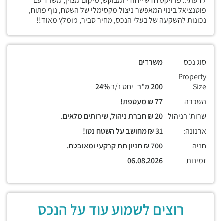
לדעתי.. פרויקט חדש ייחודי ומבוקש, מיקום מצוין, משרד עם
פוטנציאל בינוי המאפשר ניצול מקסימלי של השטח, נוף פתוח,
נכונות להשקעה של בעלי הנכס, מחיר סביר, מומלץ מאוד!!
סוג נכס
משרדים
Property
Size
200 מ"ר
יחס נ/ב
24%
השכרה
77 ₪ מעטפת!
שרות׳ הניהול
20 ₪ חברת ניהול, שירותים מלאים.
ארנונה:
31 ₪ מחושב על השטח נטו!
חניה
700 ₪ חניון תת קרקעי ומאובטח.
זמינות
06.08.2026
רוצים לשמוע עוד על הנכס