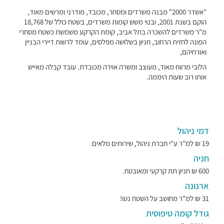
"אשדר 2000" מבנה משרדים ומסחר, מכובד, מודרני ומרשים מאוד,
הוקם בשנת 2001, ובנוי משש קומות משרדים, בשטח כולל של 18,768
מ"ר משרדים להשכרה בתל אביב, קומת הקרקע משמשת כשטח מסחרי
הפונה לחזית הרחוב, חניון בשלושה מפלסים, עומד לרשות דיירי הבניין
ואורחיהם,
הלובי מרווח מאוד, מעוצב ומשרה אוירה מכובדת. עובד קבלה מאייש
אותו רוב שעות היממה.
דמי ניהול
19 ₪ למ"ר ע"י חברת ניהול, שירותים מלאים.
חניה
600 ₪ חניון תת קרקעי ומאובטח.
ארנונה
31 ₪ למ"ר מחושב על השטח נטו!
גודל קומה טיפוסית