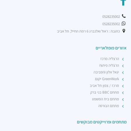
0528235002
0528235002
כתובת : ראול ואלנברג 6 רמת החייל, תל אביב
אזורים פופולאריים
הרצליה מרכז
הרצליה פיתוח
יגאל אלון והסביבה
GreenWork יקום
מרכז / צפון תל אביב
מתחם BBC בני ברק
מתחם בית המשפט
מתחם הבורסה
מתחמים ופרוייקטים מבוקשים