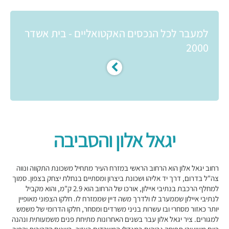
למעבר לכל הנכסים האקטואליים - בית אשדר
2000
יגאל אלון והסביבה
רחוב יגאל אלון הוא הרחוב הראשי במזרח העיר מתחיל משכונת התקווה ונווה
צה"ל בדרום, דרך יד אליהו ושכונת ביצרון ומסתיים בנחלת יצחק בצפון. סמוך
למחלף הרכבת בנתיבי איילון, אורכו של הרחוב הוא 2.9 ק"מ, והוא מקביל
לנתיבי איילון שממערב לו ולדרך משה דיין שממזרח לו. חלקו הצפוני מאופיין
יותר כאזור מסחרי ובו עשרות בניני משרדים ומסחר, חלקו הדרומי של משמש
למגורים. ציר יגאל אלון עבר בשנים האחרונות מתיחת פנים משמעותית ונהנה