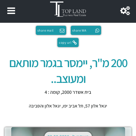
share mail
share WA
copy url
200 מ"ר, יימסר בגמר מותאם
ומעוצב..
בית אשדר 2000, קומה : 4
יגאל אלון 57,
תל אביב יפו
,
יגאל אלון והסביבה