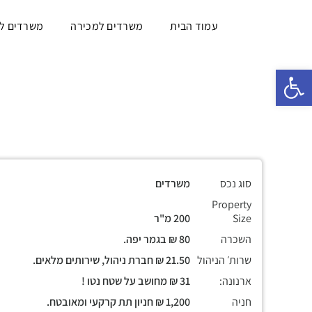
עמוד הבית
משרדים למכירה
משרדים ל
פתח סרגל נגישות
סוג נכס
משרדים
Property
Size
200 מ"ר
השכרה
80 ₪ בגמר יפה.
שרות׳ הניהול
21.50 ₪ חברת ניהול, שירותים מלאים.
ארנונה:
31 ₪ מחושב על שטח נטו !
חניה
1,200 ₪ חניון תת קרקעי ומאובטח.