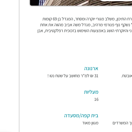
מגדל "משה אביב" ברמת גן הינו אחד מהמגדלים הגבוהים ביותר במזרח התיכון, משלב מגורי יוקרה ומסחר, המגדל בן 69 קומות
לם, מהמגדל נשקף נוף פנורמי מרהיב, מגדל משה אביב מהווה את אחת
 והיוקרתי הושג באמצעות השימוש בזכוכית רפלקטיבית, אבן
ארנונה
31 ₪ למ"ר מחושב על שטח נטו !
מעליות
16
בית קפה/מסעדה
וך המשרדים
מגוון מאוד