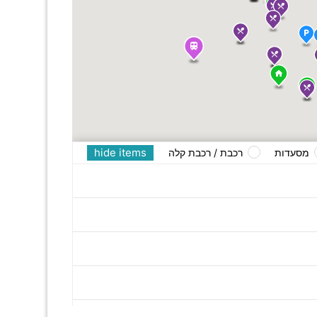
hide items
מסעדות
רכבת / רכבת קלה