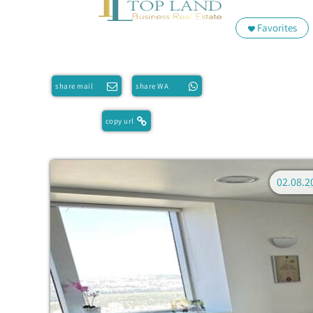
Favorites
share mail
share WA
copy url