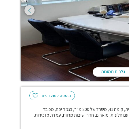
גלרית תמונות
הוספה למועדפים
במגדל משה אביב היוקרתי, קרוב לרכבת הקלה ולתחבורה ציבורית, קומה 41, משרד של 200 מ"ר, בגמר יפה, מכובד
ל השטח, מחולק ל-6 חדרים, החדרים עם חלונות, מוארים, חדר ישיבות מרווח, עמדת מזכירות,