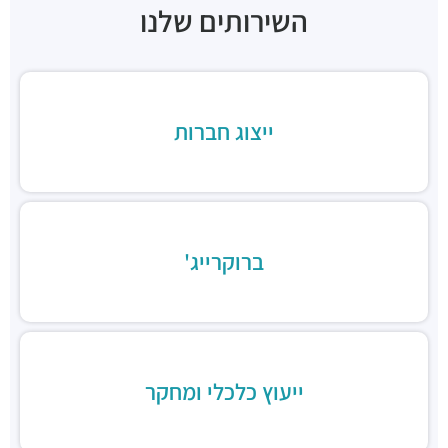
השירותים שלנו
ארקפה בני ברק, מגדל ב.ס.ר. 3
מסעדות ·
כינרת 5, בני ברק
ב.ס.ר טייסט סנטר
מסעדות ·
3RVF+VP בני ברק
בורגרים בסר בני ברק- כשר
ייצוג חברות
מסעדות ·
מצדה 9, מגדלי בסר 3, בני ברק
Chicken Station - Bnei Brak
מסעדות ·
בר כוכבא 16, בני ברק
רולדין
מסעדות ·
דוד בן גוריון 9, בני ברק
ברוקרייג'
שניצל קומפני
מסעדות ·
דוד בן גוריון 1, בני ברק
קפה קפה
מסעדות ·
דוד בן גוריון 2, רמת גן
Aroma
מסעדות ·
מגדלי ב.ס.ר, בן גוריון 1, רמת גן
ייעוץ כלכלי ומחקר
מסעדה הודית קארילינה
מסעדות ·
הירקון 42, בני ברק