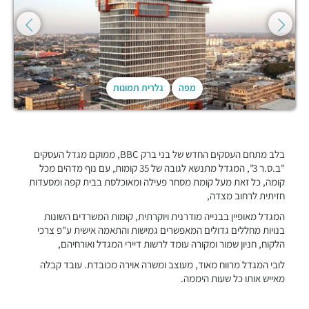
מפה
גלרית תמונות
בלב מתחם העסקים החדש של בני ברק BBC, ממוקם מגדל העסקים
"ב.ס.ר 3", המגדל מתנשא לגובה של 35 קומות, עם נוף מדהים מכל
קומה, כל זאת מעל קומת מסחר פעילה ומאוכלסת בבית קפה ומסעדות
חזיתית לרחוב מצדה,
המגדל מאופיין בבנייה מודרנית ויוקרתית, קומות המשרדים השונות
בנויות מחללים גדולים המאפשרים גמישות והתאמה אישית ע"פ צרכי
הלקוח, חניון שמור ומקורה עומד לרשות דיירי המגדל ואורחיהם,
לובי המגדל מרווח מאוד, מעוצב ומשרה אוירה מכובדת. עובד קבלה
מאייש אותו כל שעות היממה.