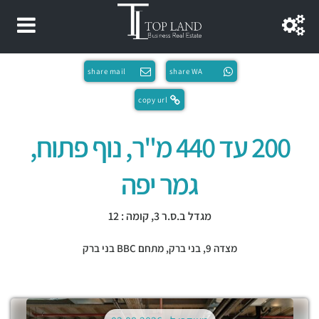
share mail
share WA
copy url
200 עד 440 מ"ר, נוף פתוח,
גמר יפה
מגדל ב.ס.ר 3, קומה : 12
מצדה 9,
בני ברק
,
מתחם BBC בני ברק