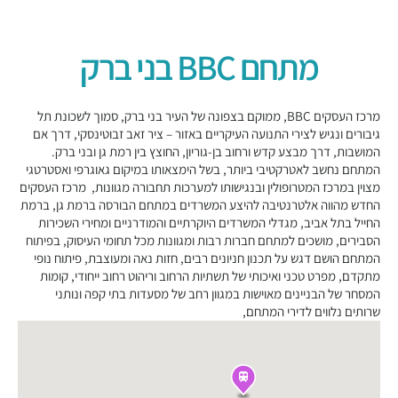
מתחם BBC בני ברק
מרכז העסקים BBC, ממוקם בצפונה של העיר בני ברק, סמוך לשכונת תל
גיבורים ונגיש לצירי התנועה העיקריים באזור – ציר זאב זבוטינסקי, דרך אם
המושבות, דרך מבצע קדש ורחוב בן-גוריון, החוצץ בין רמת גן ובני ברק.
המתחם נחשב לאטרקטיבי ביותר, בשל הימצאותו במיקום גאוגרפי ואסטרטגי
מצוין במרכז המטרופולין ובנגישותו למערכות תחבורה מגוונות, מרכז העסקים
החדש מהווה אלטרנטיבה להיצע המשרדים במתחם הבורסה ברמת גן, ברמת
החייל בתל אביב, מגדלי המשרדים היוקרתיים והמודרניים ומחירי השכירות
הסבירים, מושכים למתחם חברות רבות ומגוונות מכל תחומי העיסוק, בפיתוח
המתחם הושם דגש על תכנון חניונים רבים, חזות נאה ומעוצבת, פיתוח נופי
מתקדם, מפרט טכני ואיכותי של תשתיות הרחוב וריהוט רחוב ייחודי, קומות
המסחר של הבניינים מאוישות במגוון רחב של מסעדות בתי קפה ונותני
שרותים נלווים לדירי המתחם,