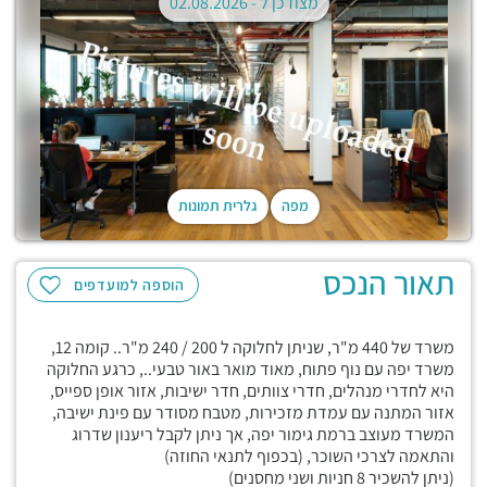
מצודכן ל -
02.08.2026
מפה
גלרית תמונות
תאור הנכס
הוספה למועדפים
משרד של 440 מ"ר, שניתן לחלוקה ל 200 / 240 מ"ר.. קומה 12,
משרד יפה עם נוף פתוח, מאוד מואר באור טבעי.., כרגע החלוקה
היא לחדרי מנהלים, חדרי צוותים, חדר ישיבות, אזור אופן ספייס,
אזור המתנה עם עמדת מזכירות, מטבח מסודר עם פינת ישיבה,
המשרד מעוצב ברמת גימור יפה, אך ניתן לקבל ריענון שדרוג
והתאמה לצרכי השוכר, (בכפוף לתנאי החוזה)
(ניתן להשכיר 8 חניות ושני מחסנים)