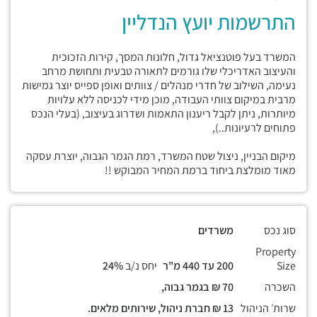
התרשמות יועץ הנדליין
המשרד בעל פוטנציאל גדול, חלונות המסך, קירות הזכוכית
והעיצוב האדריכלי שלו גורמים לתאורה טבעית ותחושת מרחב
נעימה, השילוב של חדרי מנהלים / צוותים ואופן ספייס יוצר גמישות
מרבית במיקום צוותי העבודה, מוכן מידי לכניסה ללא עלויות
מיותרות, ניתן לקבל ריענון התאמות ושדרוג בעיצוב, (בעלי הנכס
פתוחים לרעיונות..),
מיקום הבניין, ניצול שטח המשרד, רמת הגמר הגבוה, יוצרת עסקה
מאוד מומלצת ביחוד ברמת המחיר המבוקש !!
סוג נכס
משרדים
Property
Size
200 עד 440 מ"ר
יחס נ/ב
24%
השכרה
70 ₪ בגמר גבוה,
שרות׳ הניהול
13 ₪ חברת ניהול, שירותים מלאים.