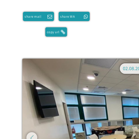
share mail
share WA
copy url