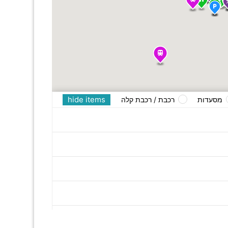
hide items
מסעדות
רכבת / רכבת קלה