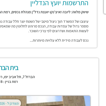
התרשמות יועץ הנדליין
שיווק מלווה: ליובה זאיצ'נקו יועצת נדל"ן מנהלת נכסים, רמת הח
עיצובו של המשרד תוך ניצול מיטבי של השטח יוצר חלל עבודה נו
מספר גדול של עמדות עבודה, הנכס מרוהט לחלוטין מה שמאפשר 
לעשות התאמות ושדרוגים לפי צרכי השוכר.
נכס לעבודה מידית ללא עלויות מיותרות...
בית הברז
הברזל 7,
תל אביב יפו
,
רמ
רמת בניין : CLASS B
מצודכן ל -
02.08.2026