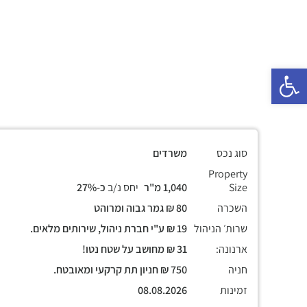
פתח סרגל נגישות
סוג נכס
משרדים
Property
Size
1,040 מ"ר
יחס נ/ב
כ-27%
השכרה
80 ₪ גמר גבוה ומרוהט
שרות׳ הניהול
19 ₪ ע"י חברת ניהול, שירותים מלאים.
ארנונה:
31 ₪ מחושב על שטח נטו!
חניה
750 ₪ חניון תת קרקעי ומאובטח.
זמינות
08.08.2026