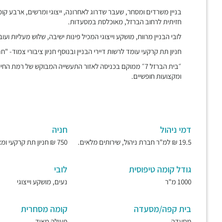
בניין משרדים ומסחר, שעבר שדרוג לאחרונה, ייצוגי ומרשים, ארבע 
חזיתית לרחוב הברזל, מאוכלסת במסעדות.
לובי הבניין מרווח, מושקע וייצוגי המכיל פינות ישיבה, שלוש מעליות ו
חניון תת קרקעי עומד לרשות דיירי הבניין ובנוסף חניון ציבורי צמוד- "חנ
״בית הברזל 7״ ממוקם בכניסה לאזור התעשייה המבוקש של רמת 
ומקצועות חופשיים.
דמי ניהול
חניה
19.5 ₪ למ"ר חברת ניהול, שירותים מלאים.
750 ₪ חניון תת קרקעי ומאובטח.
גודל קומה טיפוסית
לובי
1000 מ"ר
נעים, מושקע וייצוגי
בית קפה/מסעדה
קומה מסחרית
מסעדה
פעילה מאוד