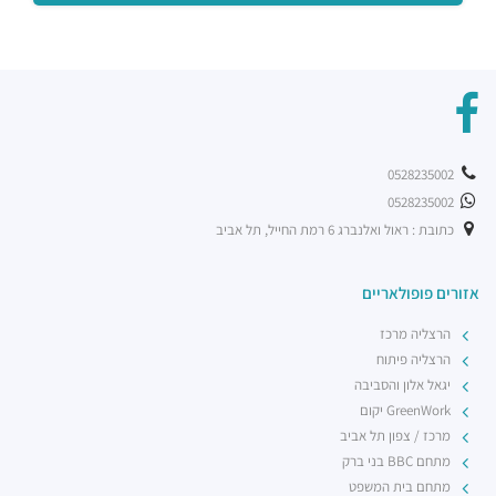
0528235002
0528235002
כתובת : ראול ואלנברג 6 רמת החייל, תל אביב
אזורים פופולאריים
הרצליה מרכז
הרצליה פיתוח
יגאל אלון והסביבה
GreenWork יקום
מרכז / צפון תל אביב
מתחם BBC בני ברק
מתחם בית המשפט