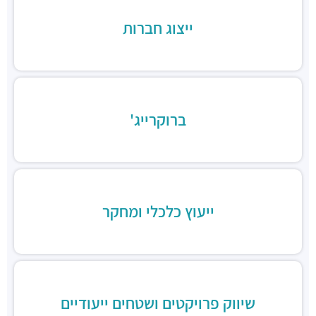
בורגרים בסר בני ברק- כשר
ייצוג חברות
מסעדות ·
מצדה 9, מגדלי בסר 3, בני ברק
Chicken Station - Bnei Brak
מסעדות ·
בר כוכבא 16, בני ברק
רולדין
מסעדות ·
דוד בן גוריון 9, בני ברק
ברוקרייג'
שניצל קומפני
מסעדות ·
דוד בן גוריון 1, בני ברק
קפה קפה
מסעדות ·
דוד בן גוריון 2, רמת גן
Aroma
מסעדות ·
מגדלי ב.ס.ר, בן גוריון 1, רמת גן
ייעוץ כלכלי ומחקר
מסעדה הודית קארילינה
מסעדות ·
הירקון 42, בני ברק
בורגרים
מסעדות ·
כינרת 9, בני ברק
שיווק פרויקטים ושטחים ייעודיים