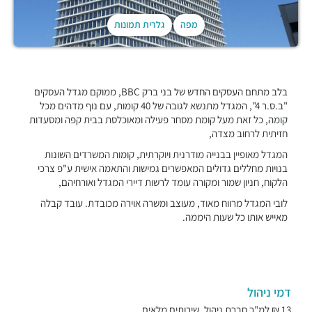
מפה
גלרית תמונות
בלב מתחם העסקים החדש של בני ברק BBC, ממוקם מגדל העסקים
"ב.ס.ר 4", המגדל מתנשא לגובה של 40 קומות, עם נוף מדהים מכל
קומה, כל זאת מעל קומת מסחר פעילה ומאוכלסת בבית קפה ומסעדות
חזיתית לרחוב מצדה,
המגדל מאופיין בבנייה מודרנית ויוקרתית, קומות המשרדים השונות
בנויות מחללים גדולים המאפשרים גמישות והתאמה אישית ע"פ צרכי
הלקוח, חניון שמור ומקורה עומד לרשות דיירי המגדל ואורחיהם,
לובי המגדל מרווח מאוד, מעוצב ומשרה אוירה מכובדת. עובד קבלה
מאייש אותו כל שעות היממה.
דמי ניהול
13 ₪ למ"ר חברת ניהול, שירותים מלאים.