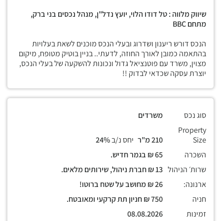
שיווק מלווה : טל דודו הלוי, יועץ נדל"ן, מנהל נכסים בני ברק,
מתחם
BBC
הנכס דורש ריענון ושדרוג ובעלי הנכס מוכנים לשאת בעלויות
בהתאמה כמובן לאורך החוזה, לדעתי.. בניין בוטיק מטופח, מיקום
מצוין, משרד עם פוטנציאל גדול ונכונות להשקעה של בעלי הנכס,
יוצרת עסקה שכדאי לבדוק !!
סוג נכס
משרדים
Property
Size
210 מ"ר
יחס נ/ב
24%
השכרה
65 ₪ בגמר חדיש.
שרות׳ הניהול
13 ₪ חברת ניהול, שירותים מלאים.
ארנונה:
26 ₪ מחושב על שטח ברוטו!
חניה
750 ₪ חניון תת קרקעי ומאובטח.
זמינות
08.08.2026