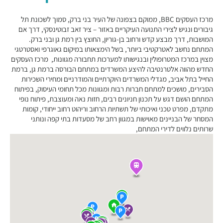
מרכז העסקים BBC, ממוקם בצפונה של העיר בני ברק, סמוך לשכונת תל
גיבורים ונגיש לצירי התנועה העיקריים באזור – ציר זאב זבוטינסקי, דרך אם
המושבות, דרך מבצע קדש ורחוב בן-גוריון, החוצץ בין רמת גן ובני ברק.
המתחם נחשב לאטרקטיבי ביותר, בשל הימצאותו במיקום גאוגרפי ואסטרטגי
מצוין במרכז המטרופולין ובנגישותו למערכות תחבורה מגוונות, מרכז העסקים
החדש מהווה אלטרנטיבה להיצע המשרדים במתחם הבורסה ברמת גן, ברמת
החייל בתל אביב, מגדלי המשרדים היוקרתיים והמודרניים ומחירי השכירות
הסבירים, מושכים למתחם חברות רבות ומגוונות מכל תחומי העיסוק, בפיתוח
המתחם הושם דגש על תכנון חניונים רבים, חזות נאה ומעוצבת, פיתוח נופי
מתקדם, מפרט טכני ואיכותי של תשתיות הרחוב וריהוט רחוב ייחודי, קומות
המסחר של הבניינים מאוישות במגוון רחב של מסעדות בתי קפה ונותני
שרותים נלווים לדירי המתחם,