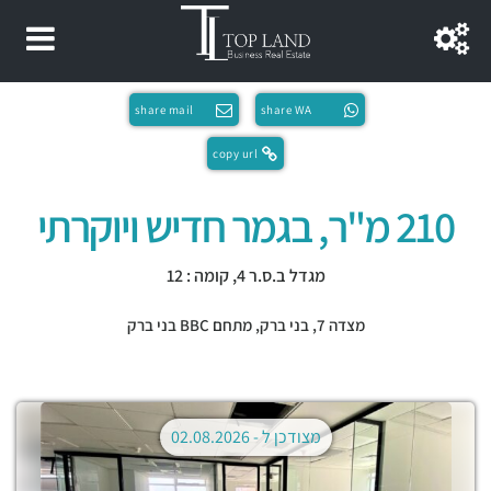
share mail
share WA
copy url
210 מ"ר, בגמר חדיש ויוקרתי
מגדל ב.ס.ר 4, קומה : 12
מצדה 7,
בני ברק
,
מתחם BBC בני ברק
מצודכן ל -
02.08.2026