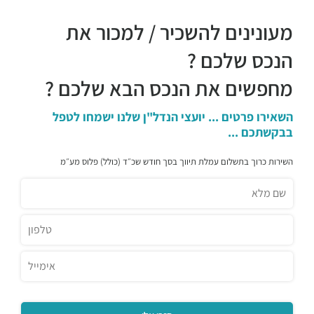
דומינוס פיצה
מעונינים להשכיר / למכור את
מסעדות ·
שדרות אבא אבן 1, הרצליה
ג'ירף
הנכס שלכם ?
מסעדות ·
המנופים 9, הרצליה
מחפשים את הנכס הבא שלכם ?
מסעדת פת קואה
מסעדות ·
גלגלי הפלדה 6, הרצליה
השאירו פרטים ... יועצי הנדל"ן שלנו ישמחו לטפל
מסעדת Gute
בבקשתכם ...
מסעדות ·
שדרות אבא אבן 8, הרצליה
פילאף פוד בר
השירות כרוך בתשלום עמלת תיווך בסך חודש שכ״ד (כולל) פלוס מע״מ
מסעדות ·
החרש 3, הרצליה
אגאדיר - הרצליה
מסעדות ·
המנופים 9, הרצליה
זוזוברה הרצליה
מסעדות ·
אריה שנקר 7, הרצליה
קיוטו
מסעדות ·
אריה שנקר 7, הרצליה
מינאטו
מסעדות ·
המנופים 8, הרצליה