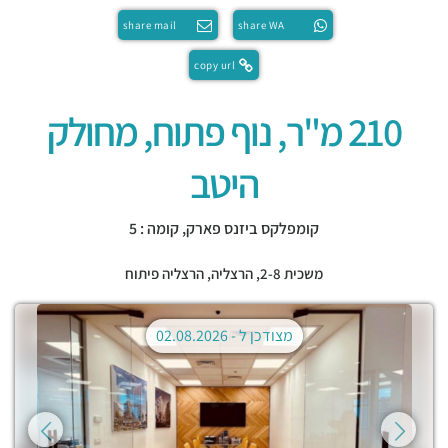
share mail
share WA
copy url
210 מ"ר, נוף פתוח, מחולק
היטב
קומפלקס ביזנס פארק, קומה : 5
משכית 2-8,
הרצליה
,
הרצליה פיתוח
מצודכן ל -
02.08.2026