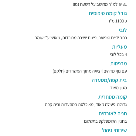
31 ₪ למ"ר מחושב על השטח נטו!
גודל קומה טיפוסית
כ 1100 מ"ר
לובי
רחב ידיים ומפואר, פינות ישיבה מכובדות, מאויש ע"י שומר
מעליות
4 בכל לובי
מרפסות
עם נוף מדהים! יציאה מתוך המשרדים (חלקם)
בית קפה/מסעדה
מגוון מאוד
קומה מסחרית
גדולה ופעילה מאוד, מאוכלסת במסעדות ובית קפה
חניה לאורחים
בחניון הקומפלקס בתשלום
שירותי ניהול