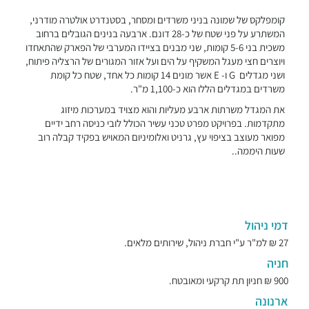
קומפלקס של שמונה בניני משרדים ומסחר, בסטנדרט אולטרה מודרני,
המשתרע על פני שטח של כ-28 דונם. ארבעה בנינים הגובלים ברחוב
משכית בני 5-6 קומות, שני מבנים בציידו המערבי של הפארק שהתאחדו
ויוצרים חצי מעגל המשקיף על הים ועל אזור המגורים של הרצליה פיתוח,
ושני מגדלים G ו- E אשר מונים 14 קומות כל אחד, שטח כל קומת
משרדים במגדלים הללו הוא כ-1,100 מ"ר.
את המגדל משרתות ארבע מעליות והוא מצויד במערכות מיזוג
מתקדמות. בפרויקט מפרט טכני עשיר הכולל לובי כניסה רחב ידיים
מפואר מעוצב בציפוי עץ, גרניט ואלומיניום המאויש בפקיד קבלה רוב
שעות היממה..
דמי ניהול
27 ₪ למ"ר ע"י חברת ניהול, שירותים מלאים.
חניה
900 ₪ חניון תת קרקעי ומאובטח.
ארנונה