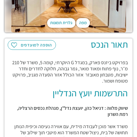
מפה
גלרית תמונות
תאור הנכס
הוספה למועדפים
בפרויקט ביזנס פארק, במגדל G היוקרתי, קומה 5, משרד של 210
מ״ר, נוף פתוח ומאוד מואר, גמר גבוהה, חלוקה לחדרים וחדר
ישיבות, מטבחון מאובזר אזור הכולל אזור הסעדה מגניב, פרויקט
מטופח ושמור.
התרשמות יועץ הנדליין
שיווק מלווה : דניאל כהן, יועצת נדל"ן, מנהלת נכסים הרצליה,
רמת השרון
משרד אשר מוכן לעבודה מידית, עם אווירה נעימה וכיפית הנותן
תחושה של בית, ניצול שטח המשרד הוא מיטבי תוך שילוב של