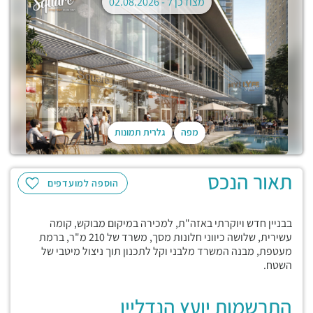
מצודכן ל -
02.08.2026
מפה
גלרית תמונות
תאור הנכס
הוספה למועדפים
בבניין חדש ויוקרתי באזה"ת, למכירה במיקום מבוקש, קומה
עשירית, שלושה כיווני חלונות מסך, משרד של 210 מ"ר, ברמת
מעטפת, מבנה המשרד מלבני וקל לתכנון תוך ניצול מיטבי של
השטח.
התרשמות יועץ הנדליין