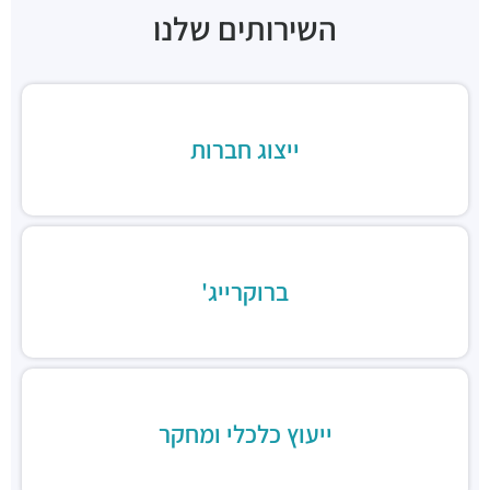
מסעדות ·
ניל"י 1, בני ברק
השירותים שלנו
ארקפה בני ברק, מגדל ב.ס.ר. 3
מסעדות ·
כינרת 5, בני ברק
ב.ס.ר טייסט סנטר
מסעדות ·
3RVF+VP בני ברק
בורגרים בסר בני ברק- כשר
ייצוג חברות
מסעדות ·
מצדה 9, מגדלי בסר 3, בני ברק
Chicken Station - Bnei Brak
מסעדות ·
בר כוכבא 16, בני ברק
רולדין
מסעדות ·
דוד בן גוריון 9, בני ברק
ברוקרייג'
שניצל קומפני
מסעדות ·
דוד בן גוריון 1, בני ברק
קפה קפה
מסעדות ·
דוד בן גוריון 2, רמת גן
Aroma
מסעדות ·
מגדלי ב.ס.ר, בן גוריון 1, רמת גן
ייעוץ כלכלי ומחקר
מסעדה הודית קארילינה
מסעדות ·
הירקון 42, בני ברק