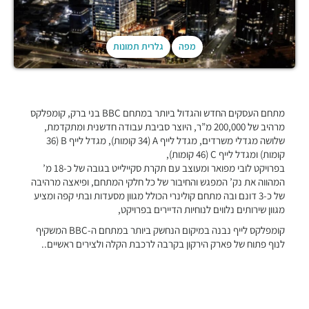
מפה
גלרית תמונות
מתחם העסקים החדש והגדול ביותר במתחם BBC בני ברק, קומפלקס
מרהיב של 200,000 מ”ר, היוצר סביבת עבודה חדשנית ומתקדמת,
שלושה מגדלי משרדים, מגדל לייף A (34 קומות), מגדל לייף B (36
קומות) ומגדל לייף C (46 קומות),
בפרויקט לובי מפואר ומעוצב עם תקרת סקיילייט בגובה של כ-18 מ’
המהווה את נק’ המפגש והחיבור של כל חלקי המתחם, ופיאצה מרהיבה
של כ-3 דונם ובה מתחם קולינרי הכולל מגוון מסעדות ובתי קפה ומציע
מגוון שירותים נלווים לנוחיות הדיירים בפרויקט,
קומפלקס לייף נבנה במיקום הנחשק ביותר במתחם ה-BBC המשקיף
לנוף פתוח של פארק הירקון בקרבה לרכבת הקלה ולצירים ראשיים..