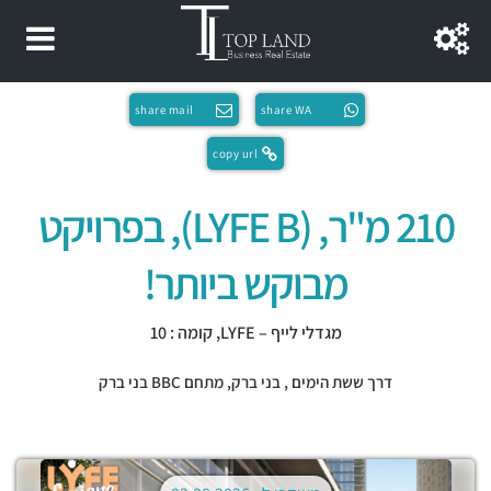
share mail
share WA
copy url
210 מ"ר, (LYFE B), בפרויקט
מבוקש ביותר!
מגדלי לייף – LYFE, קומה : 10
דרך ששת הימים ,
בני ברק
,
מתחם BBC בני ברק