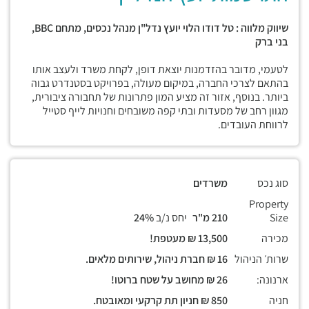
שיווק מלווה : טל דודו הלוי יועץ נדל"ן מנהל נכסים, מתחם
BBC,
בני ברק
לטעמי, מדובר בהזדמנות יוצאת דופן, לקחת משרד ולעצב אותו
בהתאם לצרכי החברה, במיקום מעולה, בפרויקט בסטנדרט גבוה
ביותר. בנוסף, אזור זה מציע המון פתרונות של תחבורה ציבורית,
מגוון רחב של מסעדות ובתי קפה משובחים וחנויות לייף סטייל
לרווחת העובדים.
סוג נכס
משרדים
Property
Size
210 מ"ר
יחס נ/ב
24%
מכירה
13,500 ₪ מעטפת!
שרות׳ הניהול
16 ₪ חברת ניהול, שירותים מלאים.
ארנונה:
26 ₪ מחושב על שטח ברוטו!
חניה
850 ₪ חניון תת קרקעי ומאובטח.