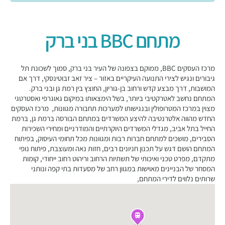
מתחם BBC בני ברק
מרכז העסקים BBC, ממוקם בצפונה של העיר בני ברק, סמוך לשכונת תל
גיבורים ונגיש לצירי התנועה העיקריים באזור – ציר זאב זבוטינסקי, דרך אם
המושבות, דרך מבצע קדש ורחוב בן-גוריון, החוצץ בין רמת גן ובני ברק.
המתחם נחשב לאטרקטיבי ביותר, בשל הימצאותו במיקום גאוגרפי ואסטרטגי
מצוין במרכז המטרופולין ובנגישותו למערכות תחבורה מגוונות, מרכז העסקים
החדש מהווה אלטרנטיבה להיצע המשרדים במתחם הבורסה ברמת גן, ברמת
החייל בתל אביב, מגדלי המשרדים היוקרתיים והמודרניים ומחירי השכירות
הסבירים, מושכים למתחם חברות רבות ומגוונות מכל תחומי העיסוק, בפיתוח
המתחם הושם דגש על תכנון חניונים רבים, חזות נאה ומעוצבת, פיתוח נופי
מתקדם, מפרט טכני ואיכותי של תשתיות הרחוב וריהוט רחוב ייחודי, קומות
המסחר של הבניינים מאוישות במגוון רחב של מסעדות בתי קפה ונותני
שרותים נלווים לדירי המתחם,