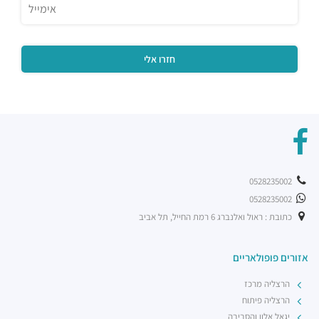
0528235002
0528235002
כתובת : ראול ואלנברג 6 רמת החייל, תל אביב
אזורים פופולאריים
הרצליה מרכז
הרצליה פיתוח
יגאל אלון והסביבה