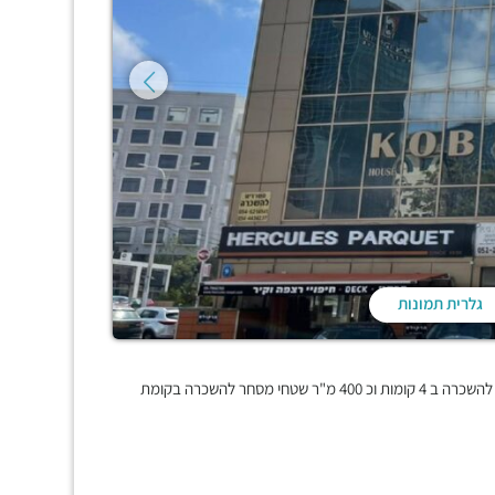
גלרית תמונות
"בית קובי" הינו בנין קטן ותיק ושמור הכולל כ 2000 מ"ר שטחי משרדים להשכרה ב 4 קומות וכ 400 מ"ר שטחי מסחר להשכרה בקומת