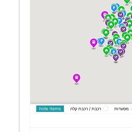
hide items
מסעדות
רכבת / רכבת קלה