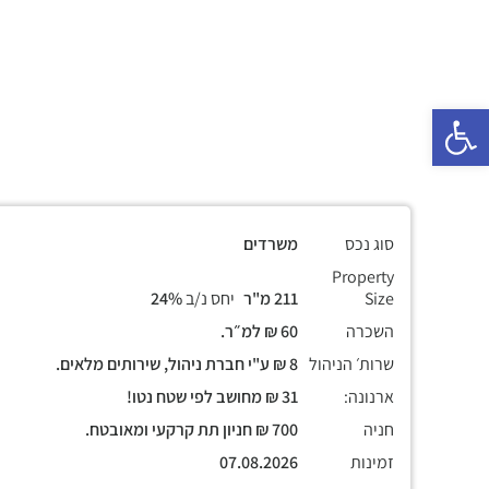
פתח סרגל נגישות
סוג נכס
משרדים
Property
Size
211 מ"ר
יחס נ/ב
24%
השכרה
60 ₪ למ״ר.
שרות׳ הניהול
8 ₪ ע"י חברת ניהול, שירותים מלאים.
ארנונה:
31 ₪ מחושב לפי שטח נטו!
חניה
700 ₪ חניון תת קרקעי ומאובטח.
זמינות
07.08.2026