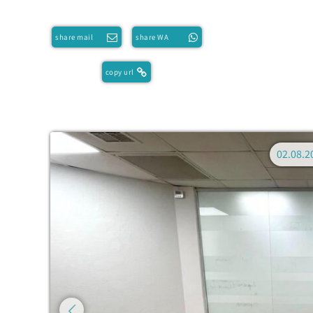
share mail
share WA
copy url