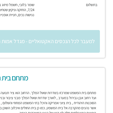
בתשלום
שומר בלובי, חשמל מיזוג צ
7/24, החזקה וניקיון שטחי
נגישות נכים, חניית אופניי
למעבר לכל הנכסים האקטואליים - מגדל אמות 
מתחם בית 
מתחם בית המשפט שמרכזו בשדרות שאול המלך. הרחוב הוא ציר תנועה מר
ועד רחוב אבן גבירול במערב , לאורך שדרות שאול המלך מבני ציבור ובניינ
הסוכנות היהודית , בית ציוני אמריקה והיכל בתי המשפט המחוזי והשלום ,
אשר נהנים מהקרבה אל בית המשפט, כמו כן בית החולים איכלוב השוכן במ
רופאים המאכלסים חלק לא קטן של בניני המשרדים באזור,