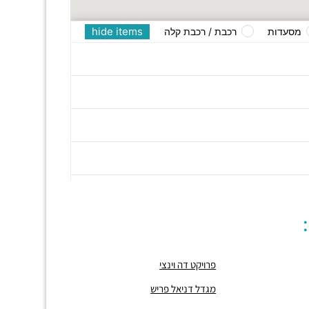
hide items
מסעדות
רכבת / רכבת קלה
פרויקט דה וינצי
מגדל דניאל פריש