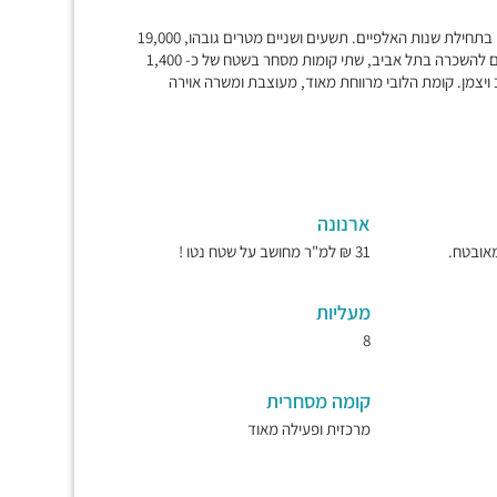
מגדל משרדים ומסחר, מבוקש מאוד, נגיש, מפואר, שעבר שיפוץ יסודי בתחילת שנות האלפיים. תשעים ושניים מטרים גובהו, 19,000
מ"ר שטח בנוי, נוף מדהים מכל קומה, עשרים ושלוש קומות של משרדים להשכרה בתל אביב, שתי קומות מסחר בשטח של כ- 1,400
ויצמן. קומת הלובי מרווחת מאוד, מעוצבת ומשרה אוירה
ארנונה
31 ₪ למ"ר מחושב על שטח נטו !
מעליות
8
קומה מסחרית
מרכזית ופעילה מאוד