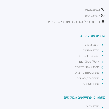
0528235002
0528235002
כתובת : ראול ואלנברג 6 רמת החייל, תל אביב
אזורים פופולאריים
הרצליה מרכז
הרצליה פיתוח
יגאל אלון והסביבה
GreenWork יקום
מרכז / צפון תל אביב
מתחם BBC בני ברק
מתחם בית המשפט
מתחם הבורסה
מתחמים ופרוייקטים מבוקשים
מגדל ספיר