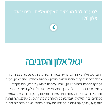
למעבר לכל הנכסים האקטואליים - בית יגאל
אלון 126
יגאל אלון והסביבה
רחוב יגאל אלון הוא הרחוב הראשי במזרח העיר מתחיל משכונת התקווה ונווה
צה"ל בדרום, דרך יד אליהו ושכונת ביצרון ומסתיים בנחלת יצחק בצפון. סמוך
למחלף הרכבת בנתיבי איילון, אורכו של הרחוב הוא 2.9 ק"מ, והוא מקביל
לנתיבי איילון שממערב לו ולדרך משה דיין שממזרח לו. חלקו הצפוני מאופיין
יותר כאזור מסחרי ובו עשרות בניני משרדים ומסחר, חלקו הדרומי של משמש
למגורים. ציר יגאל אלון עבר בשנים האחרונות מתיחת פנים משמעותית ונהנה
כיום משיעורי תפוסה גבוהים במגדלי המשרדים באזור, בשנים הקרובות יהפוך