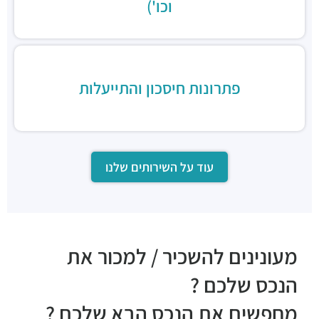
וכו')
מסעדות ·
3Q6R+7G תל אביב יפו
דיקסי גריל בר
מסעדות ·
יגאל אלון 120, תל אביב יפו
שווארמה נחלת יצחק
מסעדות ·
נחלת יצחק 7, תל אביב יפו
פתרונות חיסכון והתייעלות
סושי כשר - wok sushi9
מסעדות ·
יגאל אלון 129, תל אביב יפו
עוד על השירותים שלנו
מעונינים להשכיר / למכור את
הנכס שלכם ?
מחפשים את הנכס הבא שלכם ?