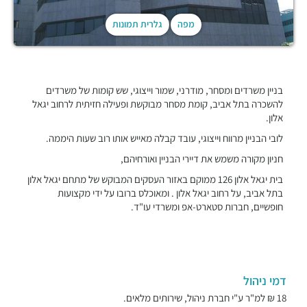
מפה
גלרית תמונות
בניין משרדים ומסחר, מודרני, שמור וייצוגי, שש קומות של משרדים
להשכרה בתל אביב, קומת מסחר מבוקשת ופעילה חזיתית לרחוב יגאל
אלון.
לובי הבניין מרווח וייצוגי, עובד קבלה מאייש אותו רוב שעות היממה.
חניון מקורה משמש את דיירי הבניין ואורחיהם,
בית יגאל אלון 126 ממוקם באזור העסקים המבוקש של מתחם יגאל אלון
בתל אביב, על רחוב יגאל אלון . ומאוכלס ברובו על ידי מקצועות
חופשיים, חברות סטארט-אפ ומשרדי עו"ד.
דמי ניהול
18 ₪ למ"ר ע"י חברת ניהול, שירותים מלאים.