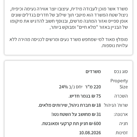
משרד אשר מוכן לעבודה מידית, עיצובו יוצר אווירה נעימה וכיפית,
ניצול שטח המשרד הוא מיטבי תוך שילוב של חדרים בגדלים שונים
אופן ספייס ואזור המתנה מרשים, ובנוסף חשוב להדגיש את מיקומו
של הבניין באזור "מלא חיים" ומבוקש ביותר,
מומלץ מאוד למי שמחפש משרד נעים ומרשים לכניסה מהירה ללא
עלויות נוספות.
סוג נכס
משרדים
Property
Size
220 מ"ר
יחס נ/ב
24%
השכרה
75 ₪ בגמר חדיש.
שרות׳ הניהול
18 ₪ חברת ניהול, שירותים מלאים.
ארנונה:
31 ₪ מחושב על השטח נטו!
חניה
600 ₪ חניון תת קרקעי ומאובטח.
זמינות
10.08.2026