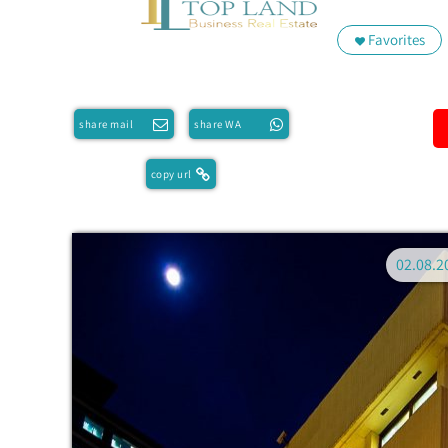
Favorites
share mail
share WA
copy url