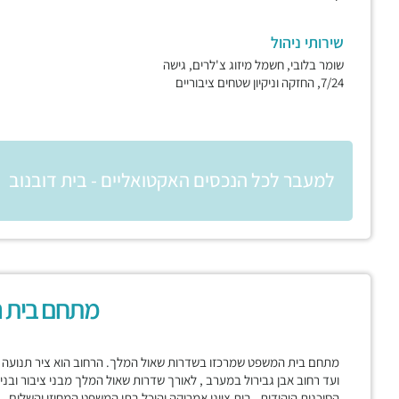
שירותי ניהול
שומר בלובי, חשמל מיזוג צ'לרים, גישה
7/24, החזקה וניקיון שטחים ציבוריים
למעבר לכל הנכסים האקטואליים - בית דובנוב
מתחם בית 
מתחם בית המשפט שמרכזו בשדרות שאול המלך. הרחוב הוא ציר תנועה מר
ועד רחוב אבן גבירול במערב , לאורך שדרות שאול המלך מבני ציבור ובניינ
הסוכנות היהודית , בית ציוני אמריקה והיכל בתי המשפט המחוזי והשלום ,