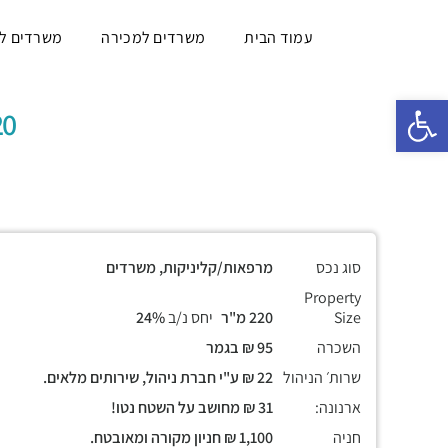
עמוד הבית
משרדים למכירה
משרדים ל
פתח סרגל נגישות
220 מ"ר, ה
סוג נכס
מרפאות/קליניקות, משרדים
Property
Size
220 מ"ר
יחס נ/ב
24%
השכרה
95 ₪ בגמר
שרות׳ הניהול
22 ₪ ע"י חברת ניהול, שירותים מלאים.
ארנונה:
31 ₪ מחושב על השטח נטו!
חניה
1,100 ₪ חניון מקורה ומאובטח.