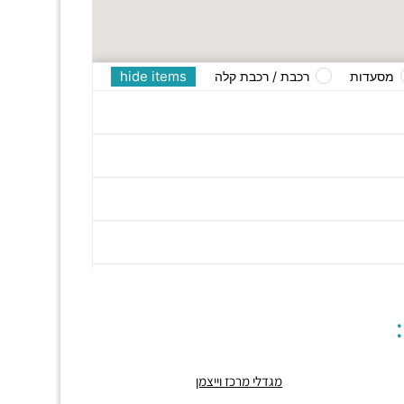
hide items
מסעדות
רכבת / רכבת קלה
מגדלי מרכז וייצמן