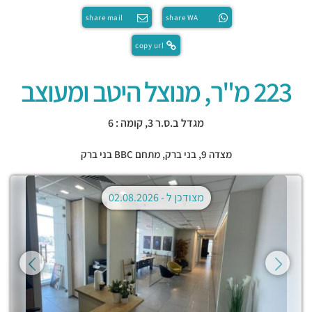
share mail
share WA
copy url
223 מ"ר, מנוצל היטב ומעוצב
מגדל ב.ס.ר 3, קומה : 6
מצדה 9,
בני ברק
,
מתחם BBC בני ברק
מצודכן ל -
02.08.2026