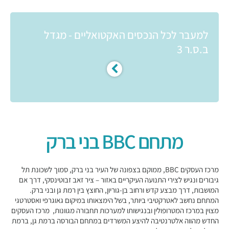
למעבר לכל הנכסים האקטואליים - מגדל
ב.ס.ר 3
מתחם BBC בני ברק
מרכז העסקים BBC, ממוקם בצפונה של העיר בני ברק, סמוך לשכונת תל
גיבורים ונגיש לצירי התנועה העיקריים באזור – ציר זאב זבוטינסקי, דרך אם
המושבות, דרך מבצע קדש ורחוב בן-גוריון, החוצץ בין רמת גן ובני ברק.
המתחם נחשב לאטרקטיבי ביותר, בשל הימצאותו במיקום גאוגרפי ואסטרטגי
מצוין במרכז המטרופולין ובנגישותו למערכות תחבורה מגוונות, מרכז העסקים
החדש מהווה אלטרנטיבה להיצע המשרדים במתחם הבורסה ברמת גן, ברמת