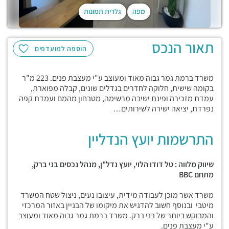
מפה
גלרית תמונות
תאור הנכס
הוספה למועדפים
משרד ברמת גמר גבוה מאוד ומעוצב ע"י מעצבת פנים. 223 מ"ר
בקומה שישית, חלוקה לחדרים בגדלים שונים, קבלה מפוארת,
עמדת מזכירה ופינת ישיבה מרשימה, מטבחון מהמם ועמדת קפה
נפרדת, יציאה ישירה לשירותים…
התרשמות יועץ הנדליין
שיווק מלווה : טל דודו הלוי, יועץ נדל"ן, מנהל נכסים בני ברק,
מתחם
BBC
משרד אשר מוכן לעבודה מידית, עיצובו נעים, ניצול שטח המשרד
מיטבי ובנוסף חשוב להדגיש את מיקומו של הבניין באזור המרכזי
והמבוקש ביותר של בני ברק. משרד ברמת גמר גבוה מאוד ומעוצב
ע"י מעצבת פנים.