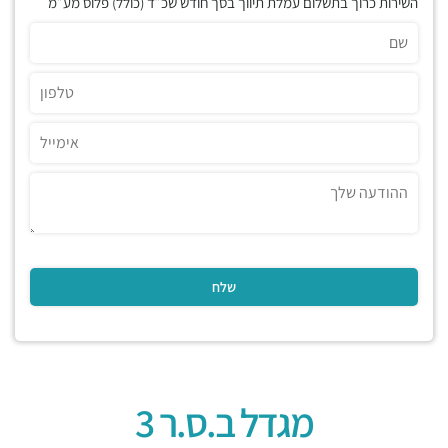
השירות כרוך בתשלום עמלת תיווך בסך חודש שכ״ד (כולל) פלוס מע״מ
מגדל ב.ס.ר 3