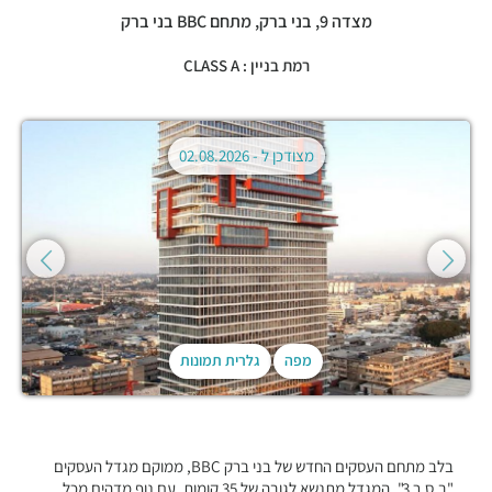
מצדה 9,
בני ברק
,
מתחם BBC בני ברק
רמת בניין : CLASS A
מצודכן ל -
02.08.2026
מפה
גלרית תמונות
בלב מתחם העסקים החדש של בני ברק BBC, ממוקם מגדל העסקים
"ב.ס.ר 3", המגדל מתנשא לגובה של 35 קומות, עם נוף מדהים מכל