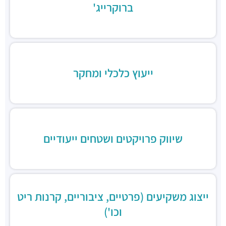
ברוקרייג'
שניצל קומפני
מסעדות ·
דוד בן גוריון 1, בני ברק
קפה קפה
מסעדות ·
דוד בן גוריון 2, רמת גן
Aroma
מסעדות ·
מגדלי ב.ס.ר, בן גוריון 1, רמת גן
ייעוץ כלכלי ומחקר
מסעדה הודית קארילינה
מסעדות ·
הירקון 42, בני ברק
בורגרים
מסעדות ·
כינרת 9, בני ברק
שיווק פרויקטים ושטחים ייעודיים
ייצוג משקיעים (פרטיים, ציבוריים, קרנות ריט
וכו')