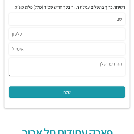
השירות כרוך בתשלום עמלת תיווך בסך חודש שכ״ד (כולל) פלוס מע״מ
פארק עתידים תל אביב