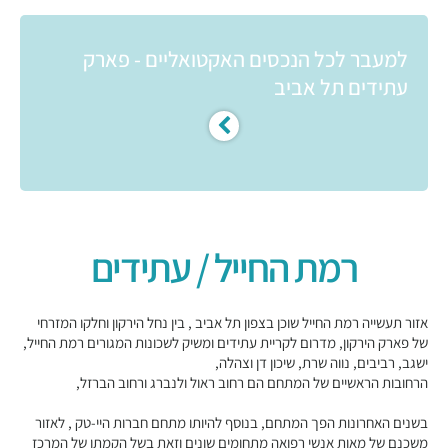
למעבר לכל הנכסים האקטואליים - פארק
עתידים תל אביב
רמת החייל / עתידים
אזור תעשייה רמת החייל שוכן בצפון תל אביב , בין נחל הירקון וחלקו המזרחי
של פארק הירקון, מדרום לקריית עתידים ומשיק לשכונות המגורים רמת החייל,
ישגב, רביבים, נווה שרת, שיכון דן וצהלה,
הרחובות הראשיים של המתחם הם רחוב ראול ולנברג ורחוב הברזל,
בשנים האחרונות הפך המתחם, בנוסף להיותו מתחם חברות היי-טק , לאזור
משכנם של מאות אנשי רפואה מתחומים שונים וזאת בשל הקמתו של המרכז