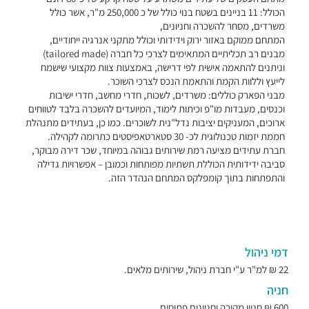
הכולל: 11 בניינים בשטח בנוי כולל של כ 250,000 מ"ר, אשר כולל
משרדים, מסחר להשכרה וחניונים,
המתחם ממוקם באזור ירוק וידידותי וכולל מתקני אנרגיה ייחודיים,
מבנים רב תכליתיים המתאימים לצרכי כל חברה (tailored made)
וניתנים להתאמה אישית לפי דרישה, באמצעות צוות מקצועי שישמח
לייעץ וללוות הקמת והתאמת הנכס לצרכי השוכר.
מבני הפארק כוללים: משרדים, לשכות, חדרי מחשב, חדרי ישיבות
וכנסים, מעבדות מו"פ וכיתות לימוד, המיועדים להשכרה בלבד לטווחים
ארוכים, המעניקים יציבות נדל"נית לשוכרים. כמו כן, בעתידים מתנהלת
חממת יזמות טכנולוגית לכ- 30 סטארטאפיסטים כתרומה לקהילה.
חברת עתידים מציעה רמת שירותים גבוהה במיוחד, שכר דירה מבוקר,
סביבה ידידותית הכוללת תשתיות מפותחות וכמובן – אפשרויות גדילה
והתפתחות בתוך קומפלקס המתחם הנהדר הזה.
דמי ניהול
22 ₪ למ"ר ע"י חברת ניהול, שירותים מלאים.
חניה
600 ₪ חניון מקורה וחניונים פתוחים