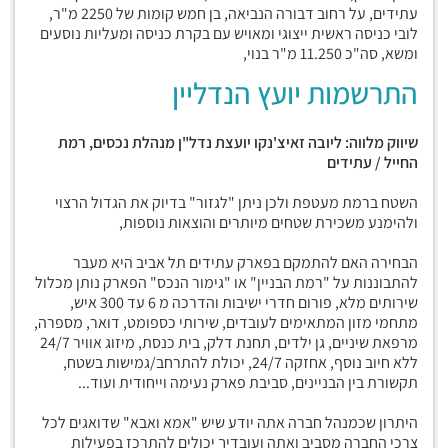
עתידים, על רחוב דבורה הנביאה, בן חמש קומות של 2250 מ"ר,
לובי כניסה ראשית ייצוגי ומאויש עם בקרת כניסה ומעליות נוסעים
ומשא, סה"כ 11.250 מ"ר בנוי,
התרשמות יועץ הנדליין
שיווק מלווה: ליובה זאיצ'נקו יועצת נדל"ן מנהלת נכסים, רמת
החייל / עתידים
השטח ברמת מעטפת ולכן ניתן "לגזור" בדיוק את הגדול הרצוי
ולהימנע משכירת שטחים מיותרים והוצאות נוספות,
הבחירה האם להתמקם בפארק עתידים תל אביב היא מעבר
להתבוננות על "רמת הבניין" או "גימור הנכס" הפארק נותן מכלול
שירותים מלא, פורום חדרי ישיבות והדרכה מ 6 עד 300 איש,
מתחמי מזון המתאימים לעובדים, שירותי כספומט, דואר, מספרה,
מרפאת שיניים, גן ילדים, תחנת דלק, בית כנסת, מיזוג אוויר 24/7
ללא חיוב נוסף, אחזקה 24/7, יכולת להתרחב/גמישות בשטח,
תקשורת בין הבניינים, סביבת פארק נעימה וייחודית ועוד...
היתרון שכמנהל חברה אתה יודע שיש "אמא ואבא" שדואגים לכל
צרכי החברה מסביב ואתה ועובדיך יכולים להתרכז בפעילות