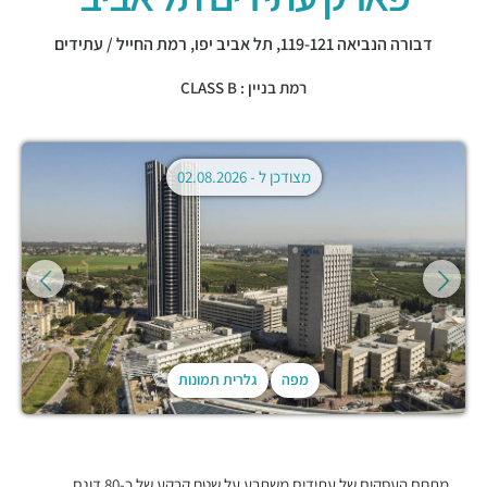
דבורה הנביאה 119-121,
תל אביב יפו
,
רמת החייל / עתידים
רמת בניין : CLASS B
מצודכן ל -
02.08.2026
מפה
גלרית תמונות
מתחם העסקים של עתידים משתרע על שטח קרקע של כ-80 דונם