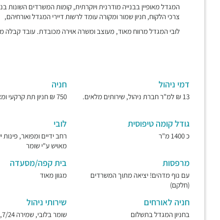
המגדל מאופיין בבנייה מודרנית ויוקרתית, קומות המשרדים השונות ב
צרכי הלקוח, חניון שמור ומקורה עומד לרשות דיירי המגדל ואורחיהם,
לובי המגדל מרווח מאוד, מעוצב ומשרה אוירה מכובדת. עובד קבלה מא
דמי ניהול
חניה
13 ₪ למ"ר חברת ניהול, שירותים מלאים.
750 ₪ חניון תת קרקעי ומאובטח.
גודל קומה טיפוסית
לובי
כ 1400 מ"ר
רחב ידיים ומפואר, פינות 
מאויש ע"י שומר
מרפסות
בית קפה/מסעדה
עם נוף מדהים! יציאה מתוך המשרדים
מגוון מאוד
(חלקם)
חניה לאורחים
שירותי ניהול
בחניון המגדל בתשלום
שו