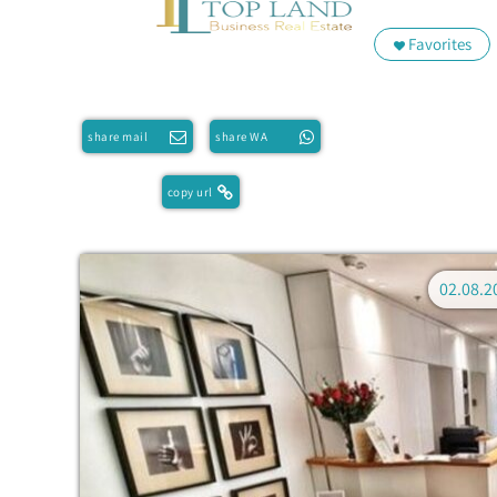
Favorites
share mail
share WA
copy url