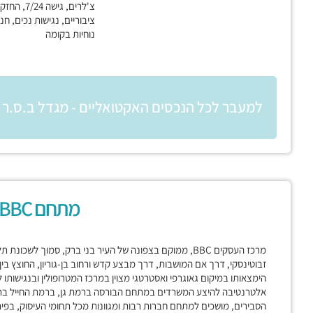
צ'לרים, גישה
ציבוריים, נגישות נכים, חני
נוחיות בקומה
למעבר לכל הנכסים האקטואליים - מגדל ב.ס.ר 3
מתחם BBC בני ברק
מרכז העסקים BBC, ממוקם בצפונה של העיר בני ברק, סמוך לשכ
זבוטינסקי, דרך אם המושבות, דרך מבצע קדש ורחוב בן-גוריון, החוצץ בי
הימצאותו במיקום גאוגרפי ואסטרטגי מצוין במרכז המטרופולין ובנגישות
אלטרנטיבה להיצע המשרדים במתחם הבורסה ברמת גן, ברמת החייל בתל א
הסבירים, מושכים למתחם חברות רבות ומגוונות מכל תחומי העיסוק, בפית