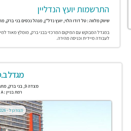
התרשמות יועץ הנדליין
שיווק מלווה : טל דודו הלוי, יועץ נדל"ן, מנהל נכסים בני ברק, 
במגדל המבוקש עם המיקום המרכזי בבני ברק, מומלץ מאוד למי
לעבודה מיידית וכניסה מהירה.
מגדל ב.ס.
מצדה 9,
בני ברק
,
מתחם BBC 
רמת בניין : CLASS A
מצודכן ל -
02.08.2026