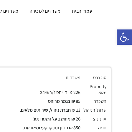
עמוד הבית
משרדים למכירה
משרדים ל
פתח סרגל נגישות
סוג נכס
משרדים
Property
Size
226 מ"ר
יחס נ/ב
24%
השכרה
85 ₪ בגמר מרוהט
שרות׳ הניהול
13 ₪ חברת ניהול, שירותים מלאים.
ארנונה:
26 ₪ מחושב על השטח נטו!
חניה
850 ₪ חניון תת קרקעי ומאובטח.