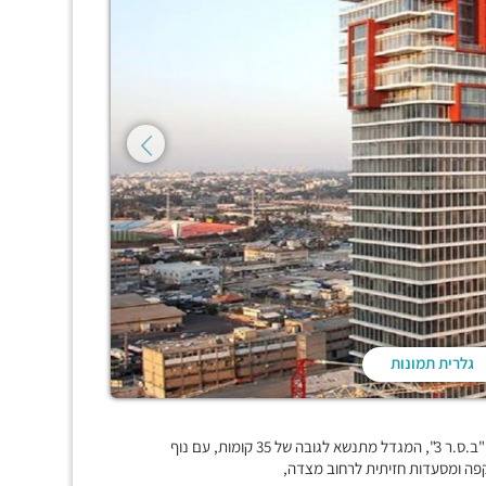
גלרית תמונות
בלב מתחם העסקים החדש של בני ברק BBC, ממוקם מגדל העסקים "ב.ס.ר 3", המגדל מתנשא לגובה של 35 קומות, עם נוף
פה ומסעדות חזיתית לרחוב מצדה,