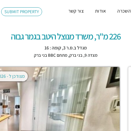
השכרה
אודות
צור קשר
SUBMIT PROPERTY
226 מ"ר, משרד מנוצל היטב בגמר גבוה
מגדל ב.ס.ר 3, קומה : 16
מצדה 9,
בני ברק
,
מתחם BBC בני ברק
מצודכן ל -
02.08.2026