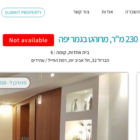
השכרה
אודות
צור קשר
SUBMIT PROPERTY
230 מ"ר, מרוהט בגמר יפה
Not available
בית אחדות, קומה : 6
הברזל 32,
תל אביב יפו
,
רמת החייל / עתידים
מצודכן ל -
02.08.2026