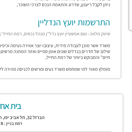
ניתן לקבל ריענון, שדרוג והתאמת הנכס לצרכי השוכר,
התרשמות יועץ הנדליין
שיווק מלווה : טום אפשטיין יועץ נדל"ן מנהל נכסים, רמת החייל /
משרד אשר מוכן לעבודה מידית, עיצובו יוצר אווירה נעימה וכיפי
שילוב של חדרים בגדלים שונים אופן ספייס ואזור המתנה מרשים, 
חיים" והמבוקש ביותר של רמת החייל,
מומלץ מאוד למי שמחפש משרד נעים ומרשים לכניסה מהירה ללא
בית אח
הברזל 32,
תל אביב יפו
,
ר
רמת בניין : CLASS B