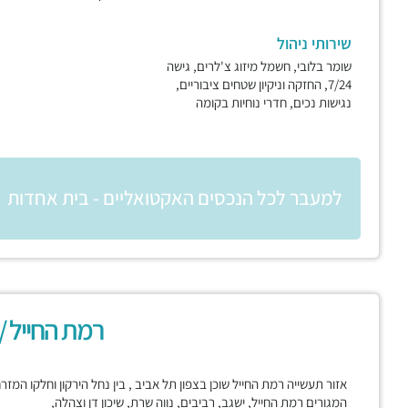
שירותי ניהול
שומר בלובי, חשמל מיזוג צ'לרים, גישה
7/24, החזקה וניקיון שטחים ציבוריים,
נגישות נכים, חדרי נוחיות בקומה
למעבר לכל הנכסים האקטואליים - בית אחדות
רמת החייל /
אזור תעשייה רמת החייל שוכן בצפון תל אביב , בין נחל הירקון וחלקו המז
המגורים רמת החייל, ישגב, רביבים, נווה שרת, שיכון דן וצהלה,