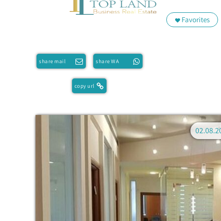
Favorites
share mail
share WA
copy url