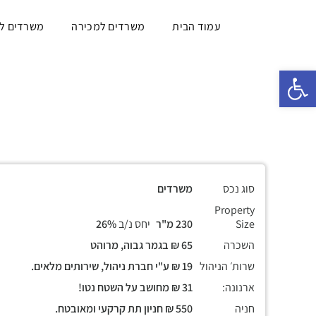
עמוד הבית
משרדים למכירה
משרדים ל
פתח סרגל נגישות
סוג נכס
משרדים
Property
Size
230 מ"ר
יחס נ/ב
26%
השכרה
65 ₪ בגמר גבוה, מרוהט
שרות׳ הניהול
19 ₪ ע"י חברת ניהול, שירותים מלאים.
ארנונה:
31 ₪ מחושב על השטח נטו!
חניה
550 ₪ חניון תת קרקעי ומאובטח.