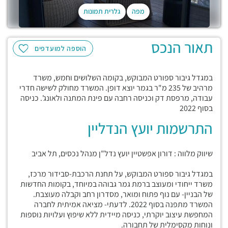
מפה
גלרית תמונות
תאור הנכס
הוספה למועדפים
במגדל גיבור ספורט המבוקש, בקומה השלושים וחמש, משרד
מרהיב של 235 מ"ר בגמר יוצא דופן. המשרד מחולק לשישה חדרי
עבודה, מרפסת דק וכניסה רחבה עם פינת המתנה ולאונג'. כניסה
בסוף 2022
התרשמות יועץ הנדליין
שיווק מלווה : דורון אפשטיין יועץ נדל"ן מנהל נכסים, תל אביב
במגדל גיבור ספורט המבוקש, על תחנת הרכבת-סבידור מרכז,
משרד ייחודי ומעוצב ברמת גמר גבוהה במיוחד, בקומות החדשות
של הבניין- עם נוף פתוח ומואר, מסדרון רחב וקבלה מעוצבת.
המשרד מתפנה בסוף 2022. לדעתי- מציאה אמיתית לחברה
המחפשת עיצוב יוקרתי, כניסה מיידית ללא שיפוץ ועלויות נוספות
ונוחות מקסימלית של תחבורה.