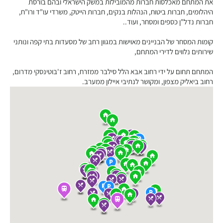
את המתחם מאכלסות חברות מהמובילות במשק הישראלי ובהם בורסת
היהלומים, חברות ביטוח, הנהלות בנקים, חברות הייטק, משרדי עו"ד ורו"ח,
חברות נדל"ן כספים ומסחר, ועוד..
קומות המסחר של הבניינים מאוישות במגוון רחב של מסעדות בתי קפה ונותני
שירותים נלווים לדירי המתחם,
המתחם תחום על ידי רחוב אבא הלל סילבר ממזרח, רחוב ז'בוטינסקי מדרום,
רחוב ביאליק מצפון, ומקושר לנתיבי איילון ממערב.