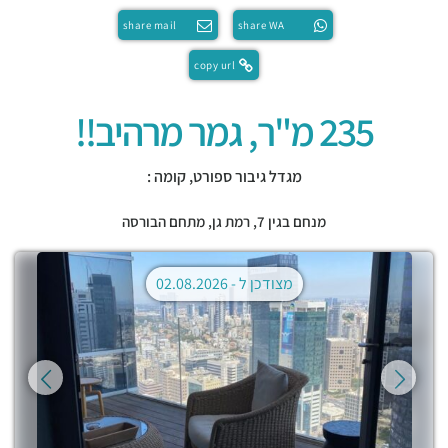
share mail
share WA
copy url
235 מ"ר, גמר מרהיב!!
מגדל גיבור ספורט, קומה :
מנחם בגין 7,
רמת גן
,
מתחם הבורסה
מצודכן ל -
02.08.2026