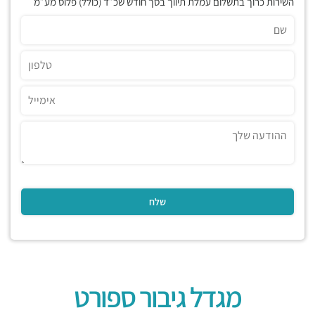
השירות כרוך בתשלום עמלת תיווך בסך חודש שכ״ד (כולל) פלוס מע״מ
מגדל גיבור ספורט