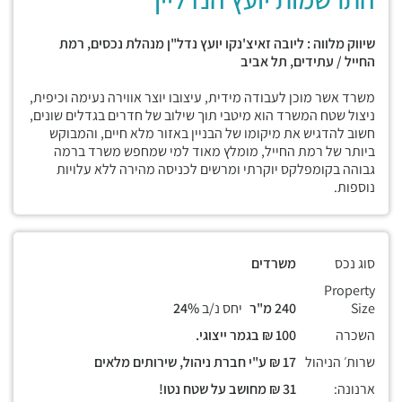
שיווק מלווה : ליובה זאיצ'נקו יועץ נדל"ן מנהלת נכסים, רמת
החייל / עתידים, תל אביב
משרד אשר מוכן לעבודה מידית, עיצובו יוצר אווירה נעימה וכיפית,
ניצול שטח המשרד הוא מיטבי תוך שילוב של חדרים בגדלים שונים,
חשוב להדגיש את מיקומו של הבניין באזור מלא חיים, והמבוקש
ביותר של רמת החייל, מומלץ מאוד למי שמחפש משרד ברמה
גבוהה בקומפלקס יוקרתי ומרשים לכניסה מהירה ללא עלויות
נוספות.
סוג נכס
משרדים
Property
Size
240 מ"ר
יחס נ/ב
24%
השכרה
100 ₪ בגמר ייצוגי.
שרות׳ הניהול
17 ₪ ע"י חברת ניהול, שירותים מלאים
ארנונה:
31 ₪ מחושב על שטח נטו!