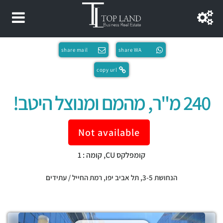
share mail
share WA
copy url
240 מ"ר, מהמם ומנוצל היטב!
Not available
קומפלקס CU, קומה : 1
הנחושת 3-5,
תל אביב יפו
,
רמת החייל / עתידים