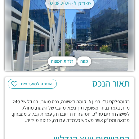
מצודכן ל -
02.08.2026
מפה
גלרית תמונות
תאור הנכס
הוספה למועדפים
בקומפלקס CU, בניין A, קומה ראשונה, נכס מואר, בגודל של 240
מ"ר, בגמר גבוה ומשופץ, תוך ניצול מיטבי של השטח, מחולק
לשישה חדרים סה"כ, חמישה חדרי עבודה, עמדת קבלה, מטבחון,
מבואה וממ"ק אשר משמש כעמדת עבודה, כניסה מיידית.
התרשמות יועץ הנדליין