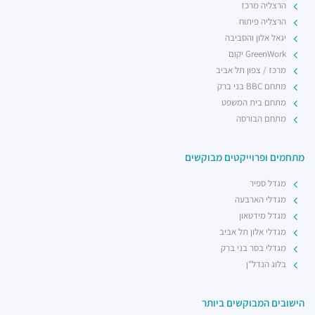
הרצליה מרכז
רכבת קלה - קו ירוק (עתידי)
הרצליה פיתוח
רכבת / רכבת קלה ·
4R7Q+5R תל אביב יפו
יגאל אלון והסביבה
רכבת קלה - קו ירוק (עתידי)
GreenWork יקום
רכבת / רכבת קלה ·
4R8V+F4 תל אביב יפו
מרכז / צפון תל אביב
מתחם BBC בני ברק
מתחם בית המשפט
מתחם הבורסה
מתחמים ופרוייקטים מבוקשים
מגדל ספיר
מגדלי הארבעה
מגדל מידטאון
מגדלי אלון תל אביב
מגדלי בסר בני ברק
בלוג הנדל"ן
הישובים המבוקשים ביותר