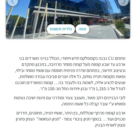
מפה
גלרית תמונות
מתחם CU נבנה כקומפלקס חדש וייחודי, הכולל בנייני משרדים בני
ארבע עד שבע קומות מעל קומת מסחר מרהיבה, בתכנון מתקדם
ובעיצוב חדשני, במתחם שדרה פנימית תוססת עם שטחי מסחר ובילוי,
ומאות מקומות חנייה נוחים, כל אלה יוצרים סביבת עבודה מושלמת,
שנעים להגיע אליה, לשהות בה ולעבוד בה… קומות המשרדים תוכננו
לגודל של כ-1,310 מ"ר ובהן יחידות החל מכ-150 מ"ר.
לובי הבניינים רחב מאוד, מעוצב צעיר ומודרני עם פינות ישיבה נעימות
ומאויש ע"י עובד קבלה כל שעות היממה,
ארבע קומות מרתף שכוללות, בין היתר, שטחי חנייה, מחסנים, חדרים
טכניים ועוד… בנוסף חניון ציבורי צמוד- "חניון הנחושת" הנותן פתרון
מצוין לאורחי הבניין.