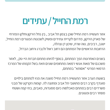
רמת החייל / עתידים
אזור תעשייה רמת החייל שוכן בצפון תל אביב , בין נחל הירקון וחלקו המזרחי
של פארק הירקון, מדרום לקריית עתידים ומשיק לשכונות המגורים רמת החייל,
ישגב, רביבים, נווה שרת, שיכון דן וצהלה,
הרחובות הראשיים של המתחם הם רחוב ראול ולנברג ורחוב הברזל,
בשנים האחרונות הפך המתחם, בנוסף להיותו מתחם חברות היי-טק , לאזור
משכנם של מאות אנשי רפואה מתחומים שונים וזאת בשל הקמתו של המרכז
הרפואי הפרטי "אסותא" במתחם,
בשעות הערב אזור התעשייה רמת החייל משנה את פניו למתחם בילויים
מועדף בקרב רבים מתושבי תל אביב ומחוצה לה. קומות הקרקע של מבני
משרדים רבים במתחם מאכלסות כיום מסעדות, פאבים, בתי קפה ושטחי
מסחר רבים ומגוונים.