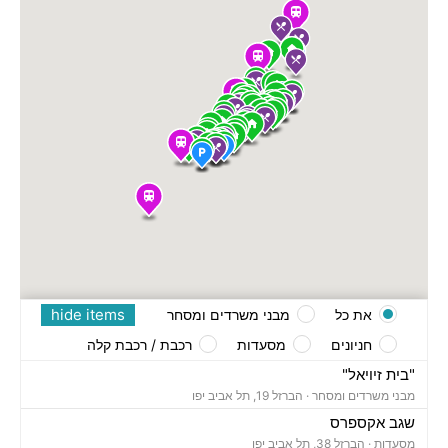
hide items
את כל
מבני משרדים ומסחר
חניונים
מסעדות
רכבת / רכבת קלה
"בית זיויאל"
מבני משרדים ומסחר ·
הברזל 19, תל אביב יפו
שגב אקספרס
מסעדות ·
הברזל 38, תל אביב יפו