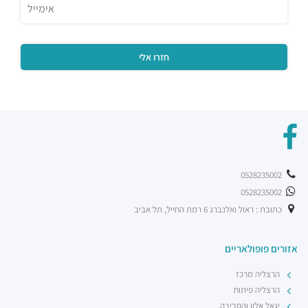
0528235002
0528235002
כתובת : ראול ואלנברג 6 רמת החייל, תל אביב
אזורים פופולאריים
הרצליה מרכז
הרצליה פיתוח
יגאל אלון והסביבה