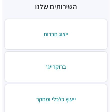
מסעדות ·
ניל"י 1, בני ברק
השירותים שלנו
ארקפה בני ברק, מגדל ב.ס.ר. 3
מסעדות ·
כינרת 5, בני ברק
ב.ס.ר טייסט סנטר
מסעדות ·
3RVF+VP בני ברק
בורגרים בסר בני ברק- כשר
ייצוג חברות
מסעדות ·
מצדה 9, מגדלי בסר 3, בני ברק
Chicken Station - Bnei Brak
מסעדות ·
בר כוכבא 16, בני ברק
רולדין
מסעדות ·
דוד בן גוריון 9, בני ברק
ברוקרייג'
שניצל קומפני
מסעדות ·
דוד בן גוריון 1, בני ברק
קפה קפה
מסעדות ·
דוד בן גוריון 2, רמת גן
Aroma
מסעדות ·
מגדלי ב.ס.ר, בן גוריון 1, רמת גן
ייעוץ כלכלי ומחקר
מסעדה הודית קארילינה
מסעדות ·
הירקון 42, בני ברק