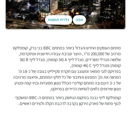
מפה
גלרית תמונות
מתחם העסקים החדש והגדול ביותר במתחם BBC בני ברק, קומפלקס
מרהיב של 200,000 מ”ר, היוצר סביבת עבודה חדשנית ומתקדמת,
שלושה מגדלי משרדים, מגדל לייף A (34 קומות), מגדל לייף B (36
קומות) ומגדל לייף C (46 קומות),
בפרויקט לובי מפואר ומעוצב עם תקרת סקיילייט בגובה של כ-18 מ’
המהווה את נק’ המפגש והחיבור של כל חלקי המתחם, ופיאצה מרהיבה
של כ-3 דונם ובה מתחם קולינרי הכולל מגוון מסעדות ובתי קפה ומציע
מגוון שירותים נלווים לנוחיות הדיירים בפרויקט,
קומפלקס לייף נבנה במיקום הנחשק ביותר במתחם ה-BBC המשקיף
לנוף פתוח של פארק הירקון בקרבה לרכבת הקלה ולצירים ראשיים..