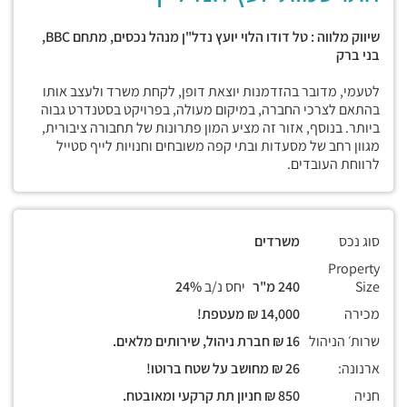
שיווק מלווה : טל דודו הלוי יועץ נדל"ן מנהל נכסים, מתחם
BBC,
בני ברק
לטעמי, מדובר בהזדמנות יוצאת דופן, לקחת משרד ולעצב אותו
בהתאם לצרכי החברה, במיקום מעולה, בפרויקט בסטנדרט גבוה
ביותר. בנוסף, אזור זה מציע המון פתרונות של תחבורה ציבורית,
מגוון רחב של מסעדות ובתי קפה משובחים וחנויות לייף סטייל
לרווחת העובדים.
סוג נכס
משרדים
Property
Size
240 מ"ר
יחס נ/ב
24%
מכירה
14,000 ₪ מעטפת!
שרות׳ הניהול
16 ₪ חברת ניהול, שירותים מלאים.
ארנונה:
26 ₪ מחושב על שטח ברוטו!
חניה
850 ₪ חניון תת קרקעי ומאובטח.