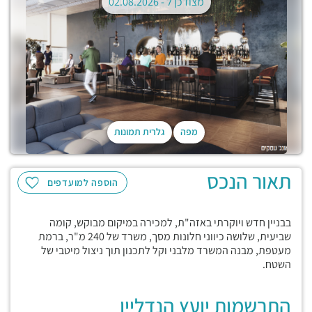
מצודכן ל -
02.08.2026
מפה
גלרית תמונות
תאור הנכס
הוספה למועדפים
בבניין חדש ויוקרתי באזה"ת, למכירה במיקום מבוקש, קומה
שביעית, שלושה כיווני חלונות מסך, משרד של 240 מ"ר, ברמת
מעטפת, מבנה המשרד מלבני וקל לתכנון תוך ניצול מיטבי של
השטח.
התרשמות יועץ הנדליין