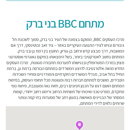
מתחם BBC בני ברק
מרכז העסקים BBC, ממוקם בצפונה של העיר בני ברק, סמוך לשכונת תל
גיבורים ונגיש לצירי התנועה העיקריים באזור – ציר זאב זבוטינסקי, דרך אם
המושבות, דרך מבצע קדש ורחוב בן-גוריון, החוצץ בין רמת גן ובני ברק.
המתחם נחשב לאטרקטיבי ביותר, בשל הימצאותו במיקום גאוגרפי ואסטרטגי
מצוין במרכז המטרופולין ובנגישותו למערכות תחבורה מגוונות, מרכז העסקים
החדש מהווה אלטרנטיבה להיצע המשרדים במתחם הבורסה ברמת גן, ברמת
החייל בתל אביב, מגדלי המשרדים היוקרתיים והמודרניים ומחירי השכירות
הסבירים, מושכים למתחם חברות רבות ומגוונות מכל תחומי העיסוק, בפיתוח
המתחם הושם דגש על תכנון חניונים רבים, חזות נאה ומעוצבת, פיתוח נופי
מתקדם, מפרט טכני ואיכותי של תשתיות הרחוב וריהוט רחוב ייחודי, קומות
המסחר של הבניינים מאוישות במגוון רחב של מסעדות בתי קפה ונותני
שרותים נלווים לדירי המתחם,