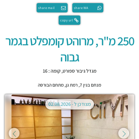
share mail
share WA
copy url
250 מ"ר, מרוהט קומפלט בגמר
גבוה
מגדל גיבור ספורט, קומה : 16
מנחם בגין 7,
רמת גן
,
מתחם הבורסה
מצודכן ל -
02.08.2026