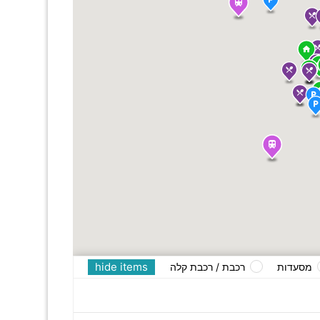
hide items
מסעדות
רכבת / רכבת קלה