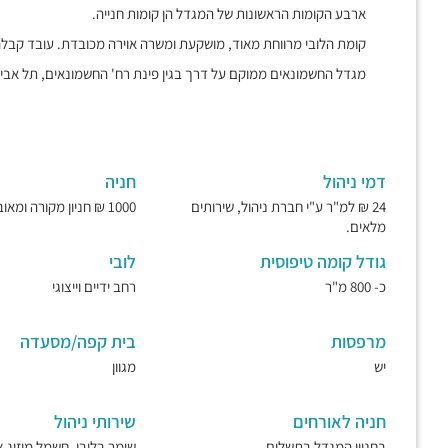
ארבע הקומות הראשונות של המגדל הן קומות חנייה.
קומת הלובי מרווחת מאוד, מושקעת ומשרה אוירה מכובדת. עובד קבלה
מגדל החשמונאים ממוקם על דרך בגין פינת רח' החשמונאים, תל אביב, 
דמי ניהול
חניה
24 ₪ למ"ר ע"י חברת ניהול, שירותים
1000 ₪ חניון מקורה ומאובטח.
מלאים.
גודל קומה טיפוסית
לובי
כ- 800 מ"ר
רחב ידיים וייצוגי
מרפסות
בית קפה/מסעדה
יש
מגוון
חניה לאורחים
שירותי ניהול
בחניון המגדל בתשלום
שומר בלובי, חשמל מיזוג צ