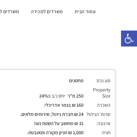
עמוד הבית
משרדים למכירה
משרדים ל
פתח סרגל נגישות
סוג נכס
מחסנים
Property
Size
250 מ"ר
יחס נ/ב
כ24%
השכרה
160 ₪ בגמר אדריכלי.
שרות׳ הניהול
24 ₪ חברת ניהול, שירותים מלאים.
ארנונה:
31 ₪ מחושב על השטח נטו!
חניה
1,000 ₪ חניון מקורה ומאובטח.