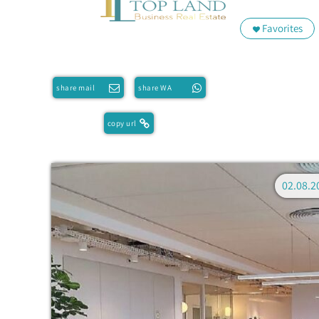
Favorites
share mail
share WA
copy url