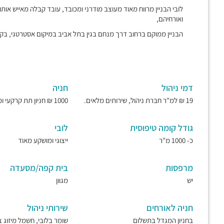
לובי הבניין מרווח מאוד מעוצב מודרני ומכובד, עובד קבלה מאייש אותו
ואורחיהם,
הבניין ממוקם ברחוב דרך מנחם בגין בתל אביב במיקום אסטרטגי, בקר
דמי ניהול
חניה
19 ₪ למ"ר חברת ניהול, שירותים מלאים.
1000 ₪ חניון תת קרקעי ומאובטח.
גודל קומה טיפוסית
לובי
כ- 1000 מ"ר
ייצוגי ומושקע מאוד
מרפסות
בית קפה/מסעדה
יש
מגוון
חניה לאורחים
שירותי ניהול
בחניון המגדל בתשלום
שומר בלובי, חשמל מיזוג צ