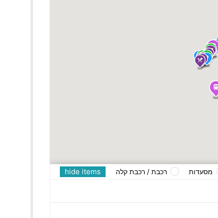
hide items
מסעדות
רכבת / רכבת קלה