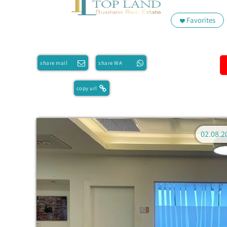
Favorites
share mail
share WA
copy url