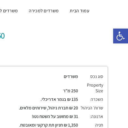
עמוד הבית
משרדים למכירה
משרדים ל
פתח סרגל נגישות
250 מ"ר, מנ
סוג נכס
משרדים
Property
Size
250 מ"ר
השכרה
135 ₪ בגמר אדריכלי.
שרות׳ הניהול
20 ₪ חברת ניהול, שירותים מלאים.
ארנונה:
31 ₪ מחושב על השטח נטו!
חניה
1,350 ₪ חניון תת קרקעי ומאובטח.