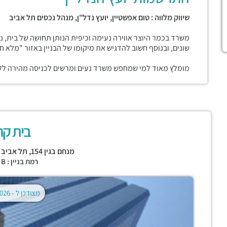
שיווק מלווה : טום אפשטיין, יועץ נדל"ן, מנהל נכסים תל אביב
משרד בכמר היוצר אווירה נעימה וכיפית הנותן תחושה של בית, נ
שונים, ובנוסף חשוב להדגיש את מיקומו של הבניין באזור "מלא ח
מומלץ מאוד למי שמחפש משרד נעים ומרשים לכניסה מהירה ללא
בית קר
מנחם בגין 154,
תל אביב י
רמת בניין : CLASS B
מצודכן ל -
02.08.2026