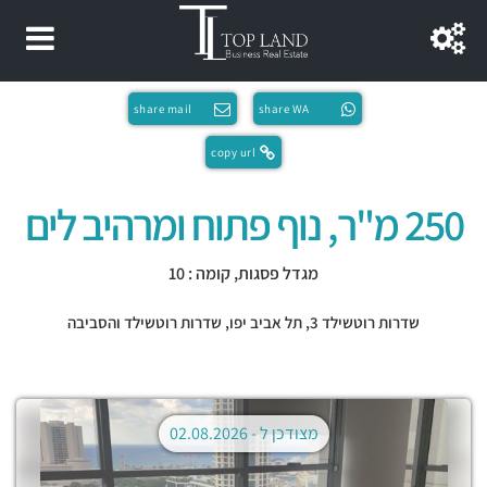
share mail
share WA
copy url
250 מ"ר, נוף פתוח ומרהיב לים
מגדל פסגות, קומה : 10
שדרות רוטשילד 3,
תל אביב יפו
,
שדרות רוטשילד והסביבה
מצודכן ל -
02.08.2026