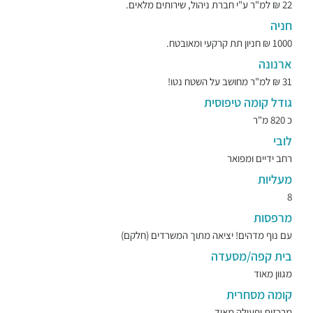
22 ₪ למ"ר ע"י חברת ניהול, שירותים מלאים.
חניה
1000 ₪ חניון תת קרקעי ומאובטח.
ארנונה
31 ₪ למ"ר מחושב על השטח נטו!
גודל קומה טיפוסית
כ 820 מ"ר
לובי
רחב ידיים ומפואר
מעליות
8
מרפסות
עם נוף מדהים! יציאה מתוך המשרדים (חלקם)
בית קפה/מסעדה
מגוון מאוד
קומה מסחרית
מרכזית ופעילה מאוד