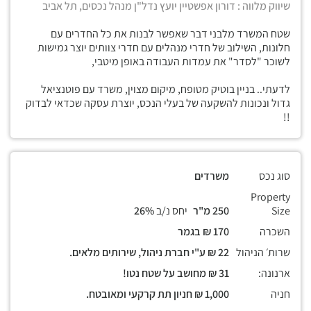
שיווק מלווה : דורון אפשטיין יועץ נדל"ן מנהל נכסים, תל אביב
שטח המשרד מלבני דבר שאפשר לבנות את כל החדרים עם
חלונות, השילוב של חדרי מנהלים עם חדרי צוותים יוצר גמישות
לשוכר "לסדר" את עמדות העבודה באופן מיטבי,
לדעתי.. בניין בוטיק מטופח, מיקום מצוין, משרד עם פוטנציאל
גדול ונכונות להשקעה של בעלי הנכס, יוצרת עסקה שכדאי לבדוק
!!
סוג נכס
משרדים
Property
Size
250 מ"ר
יחס נ/ב
26%
השכרה
170 ₪ בגמר
שרות׳ הניהול
22 ₪ ע"י חברת ניהול, שירותים מלאים.
ארנונה:
31 ₪ מחושב על שטח נטו!
חניה
1,000 ₪ חניון תת קרקעי ומאובטח.