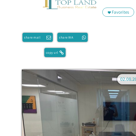
Favorites
share mail
share WA
copy url