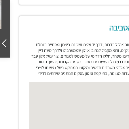
הסביבה
וה צה"ל בדרום, דרך יד אליהו ושכונת ביצרון ומסתיים בנחלת
יצחק בצפון. סמוך למחלף הרכבת בנתיבי איילון, אורכו של הרחוב הוא 2.9 ק"מ, והוא מקביל לנתיבי איילון שממערב לו ולדרך משה דיין
רדים ומסחר, חלקו הדרומי של משמש למגורים. ציר יגאל אלון עבר
הים במגדלי המשרדים באזור, בשנים הקרובות יהפוך האזור
מגדלי משרדים חדשים ומיקומו המבוקש בשל נגישותו לצירי
ת מגוונות, בתי קפה ומגוון עסקים הנותנים שירותים לדירי