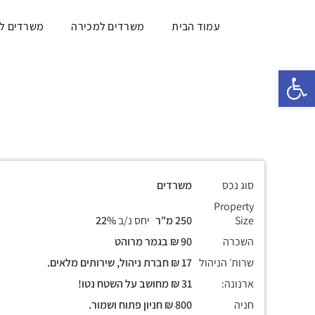
עמוד הבית
משרדים למכירה
משרדים ל
פתח סרגל נגישות
סוג נכס
משרדים
Property
Size
250 מ"ר
יחס נ/ב
22%
השכרה
90 ₪ בגמר מרוהט
שרות׳ הניהול
17 ₪ חברת ניהול, שירותים מלאים.
ארנונה:
31 ₪ מחושב על השטח נטו!
חניה
800 ₪ חניון פתוח ושמור.