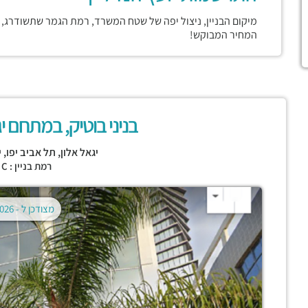
מיקום הבניין, ניצול יפה של שטח המשרד, רמת הגמר שתשודרג,
המחיר המבוקש!
בניני בוטיק, במתחם י
יגאל אלון,
תל אביב יפו
,
י
רמת בניין : CLASS C
מצודכן ל -
02.08.2026