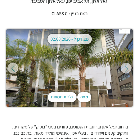
יגאל אלון,
תל אביב יפו
,
יגאל אלון והסביבה
רמת בניין : CLASS C
מצודכן ל -
02.08.2026
מפה
גלרית תמונות
ברחוב יגאל אלון וברחובות הסמוכים, פזורים בניני "בוטיק" של משרדים,
וותיקים קטנים וייחודיים .. בעלי אפיון אינטימי וסולידי מאוד, בתוכם נבנו