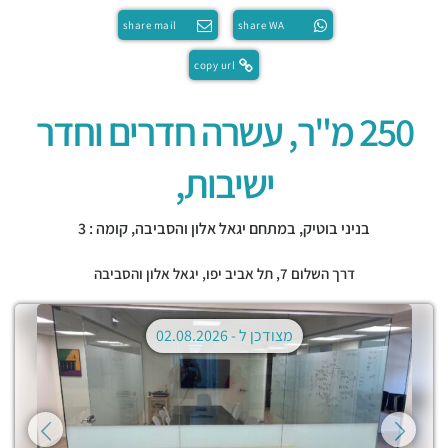
share mail
share WA
copy url
250 מ"ר, עשרה חדרים וחדר
ישיבות,
בניני בוטיק, במתחם יגאל אלון והסביבה, קומה : 3
דרך השלום 7,
תל אביב יפו
,
יגאל אלון והסביבה
מצודכן ל -
02.08.2026