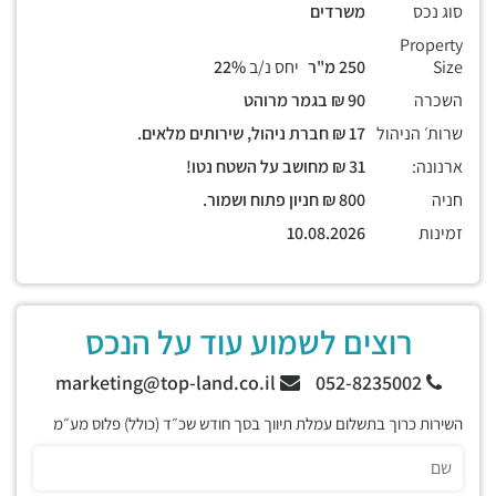
סוג נכס
משרדים
Property
Size
250 מ"ר
יחס נ/ב
22%
השכרה
90 ₪ בגמר מרוהט
שרות׳ הניהול
17 ₪ חברת ניהול, שירותים מלאים.
ארנונה:
31 ₪ מחושב על השטח נטו!
חניה
800 ₪ חניון פתוח ושמור.
זמינות
10.08.2026
רוצים לשמוע עוד על הנכס
marketing@top-land.co.il
052-8235002
השירות כרוך בתשלום עמלת תיווך בסך חודש שכ״ד (כולל) פלוס מע״מ