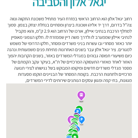
יגאל אלון והסביבה
רחוב יגאל אלון הוא הרחוב הראשי במזרח העיר מתחיל משכונת התקווה ונווה
צה"ל בדרום, דרך יד אליהו ושכונת ביצרון ומסתיים בנחלת יצחק בצפון. סמוך
למחלף הרכבת בנתיבי איילון, אורכו של הרחוב הוא 2.9 ק"מ, והוא מקביל
לנתיבי איילון שממערב לו ולדרך משה דיין שממזרח לו. חלקו הצפוני מאופיין
יותר כאזור מסחרי ובו עשרות בניני משרדים ומסחר, חלקו הדרומי של משמש
למגורים. ציר יגאל אלון עבר בשנים האחרונות מתיחת פנים משמעותית ונהנה
כיום משיעורי תפוסה גבוהים במגדלי המשרדים באזור, בשנים הקרובות יהפוך
האזור לאחד מאזורי התעסוקה המרכזיים של ת"א, בעיקר עקב הקמתם של
מספר מגדלי משרדים חדשים ומיקומו המבוקש בשל נגישותו לצירי תנועה
מרכזיים ולתחנות הרכבת. בקומת המסחר של הבניינים הוקמו מסעדות
מגוונות, בתי קפה ומגוון עסקים הנותנים שירותים לדירי המשרדים,