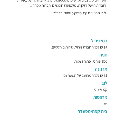
משרדים מעוצבים ומרשימים שמאוכלסים ע"י חברות הזנק צעירות
וחברות הייטק ותיקות, מקצועות חופשיים וחברות מסחר ..
לובי הבניינים קטן מושקע וייחודי בדר"כ,
דמי ניהול
14 ₪ למ"ר חברת ניהול, שירותים חלקיים.
חניה
800 ₪ חניון פתוח ושמור.
ארנונה
31 ₪ למ"ר מחושב על השטח נטו!
לובי
קטן וייצוגי
מרפסות
יש
בית קפה/מסעדה