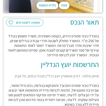
מפה
גלרית תמונות
תאור הנכס
הוספה למועדפים
במגדל גיבור ספורט הידוע, בקומה השמינית, משרד משופץ בגודל
של 256 מ"ר. המשרד מחולק לשבעה חדרי עבודה בגדלים שונים,
חדר ישיבות וחדר מנכל מרווח. המשרד יימסר לאחר התאמות
וצירוף של ספר משרדים קטנים לטובת אופן- ספייס המותאם לאופי
הנוכחי. המשרד זמין לכניסה מיידית!
התרשמות יועץ הנדליין
שיווק מלווה : דורון אפשטיין יועץ נדל"ן מנהל נכסים, תל אביב
במגדל גיבור ספורט המכובד והמבוקש בבורסה, נכס גדול ומואר,
עם הרבה פוטנציאל, זמינות לכניסה מיידית והתאמות אשר יבוצעו
על ידי הבעלים. לדעתי, משרד יפייפה ופרקטי המתאים למגוון סוגי
פעילות עסקית. לדעתי, מציאה ייחודית בגמר מדהים מוכן לכניסה
מיידית ללא צורך בשיפוץ.