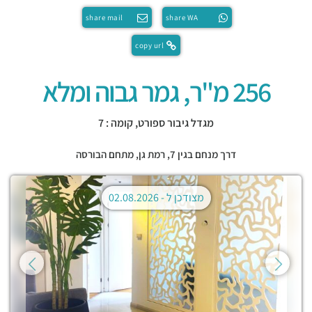
share mail
share WA
copy url
256 מ"ר, גמר גבוה ומלא
מגדל גיבור ספורט, קומה : 7
דרך מנחם בגין 7,
רמת גן
,
מתחם הבורסה
מצודכן ל -
02.08.2026