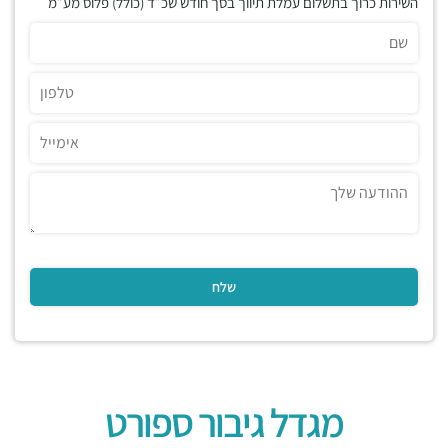
השירות כרוך בתשלום עמלת תיווך בסך חודש שכ״ד (כולל) פלוס מע״מ
מגדל גיבור ספורט