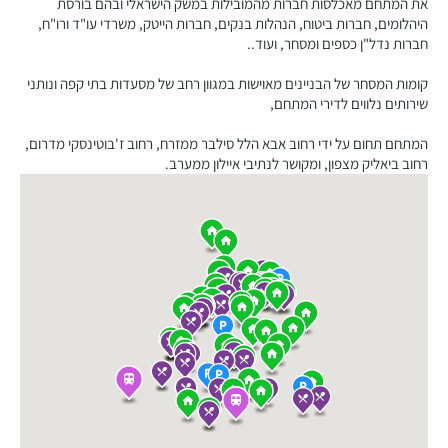
את המתחם מאכלסות חברות מהמובילות במשק הישראלי ובהם בורסת
היהלומים, חברות ביטוח, הנהלות בנקים, חברות הייטק, משרדי עו"ד ורו"ח,
חברות נדל"ן כספים ומסחר, ועוד..
קומות המסחר של הבניינים מאוישות במגוון רחב של מסעדות בתי קפה ונותני
שירותים נלווים לדירי המתחם,
המתחם תחום על ידי רחוב אבא הלל סילבר ממזרח, רחוב ז'בוטינסקי מדרום,
רחוב ביאליק מצפון, ומקושר לנתיבי איילון ממערב.