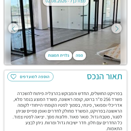
מצודכן ל -
02.08.2026
מפה
גלרית תמונות
תאור הנכס
הוספה למועדפים
בפרויקט החושלים, החדש והמבוקש בהרצליה פיתוח להשכרה
משרד 256 מ"ר ברוטו, קומה ראשונה, משרד המוצע בגמר מלא,
אדריכלי ומפואר, פינתי, בסמוך לפטיו הקומתי הייחודי לקומה
הראשונה בפרויקט, המשרד מחולק לחדרים ואופן ספייס שניתן
לסגור, מטבח גדול. מואר מאוד. חלונות מסך. יציאה לפטיו צמוד.
כל החדרים עם חלון. חדר ישיבות גדול ומרווח. ניתן לבצע
התאמות.