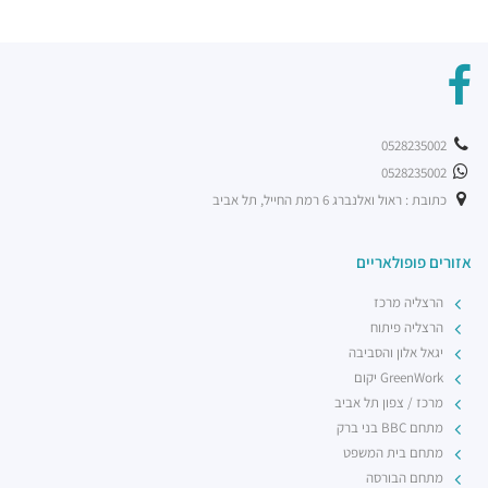
ג'ויה הרצליה
מסעדות ·
אריה שנקר 9, הרצליה
מסעדת BBB
מסעדות ·
אריה שנקר 11, הרצליה
פיצה טוני וספה
0528235002
מסעדות ·
אריה שנקר 18, הרצליה
0528235002
רכבת קלה - קו ירוק (עתידי)
רכבת / רכבת קלה ·
5R53+RV הרצליה
כתובת : ראול ואלנברג 6 רמת החייל, תל אביב
רכבת קלה - קו ירוק (עתידי)
רכבת / רכבת קלה ·
5R74+5G הרצליה
אזורים פופולאריים
רכבת קלה - קו ירוק (עתידי)
הרצליה מרכז
רכבת / רכבת קלה ·
5R42+3V הרצליה
הרצליה פיתוח
יגאל אלון והסביבה
GreenWork יקום
מרכז / צפון תל אביב
מתחם BBC בני ברק
מתחם בית המשפט
מתחם הבורסה