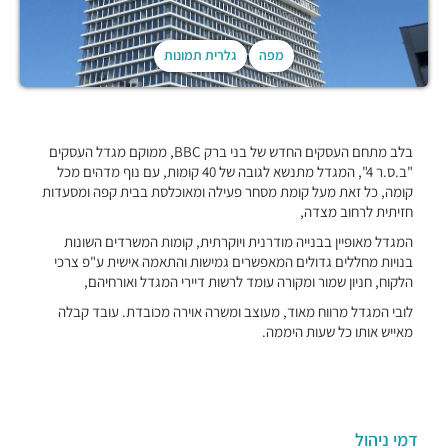
מפה
גלרית תמונות
בלב מתחם העסקים החדש של בני ברק BBC, ממוקם מגדל העסקים
"ב.ס.ר 4", המגדל מתנשא לגובה של 40 קומות, עם נוף מדהים מכל
קומה, כל זאת מעל קומת מסחר פעילה ומאוכלסת בבית קפה ומסעדות
חזיתית לרחוב מצדה,
המגדל מאופיין בבנייה מודרנית ויוקרתית, קומות המשרדים השונות
בנויות מחללים גדולים המאפשרים גמישות והתאמה אישית ע"פ צרכי
הלקוח, חניון שמור ומקורה עומד לרשות דיירי המגדל ואורחיהם,
לובי המגדל מרווח מאוד, מעוצב ומשרה אוירה מכובדת. עובד קבלה
מאייש אותו כל שעות היממה.
דמי ניהול