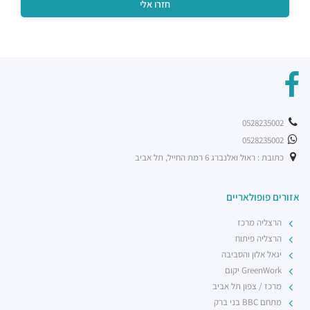
0528235002
0528235002
כתובת : ראול ואלנברג 6 רמת החייל, תל אביב
אזורים פופולאריים
הרצליה מרכז
הרצליה פיתוח
יגאל אלון והסביבה
GreenWork יקום
מרכז / צפון תל אביב
מתחם BBC בני ברק