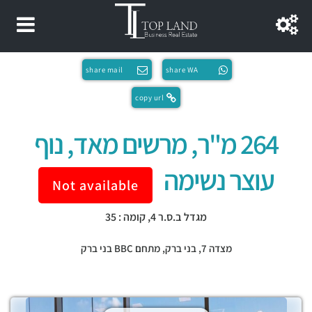
share mail
share WA
copy url
264 מ"ר, מרשים מאד, נוף
עוצר נשימה
Not available
מגדל ב.ס.ר 4, קומה : 35
מצדה 7,
בני ברק
,
מתחם BBC בני ברק