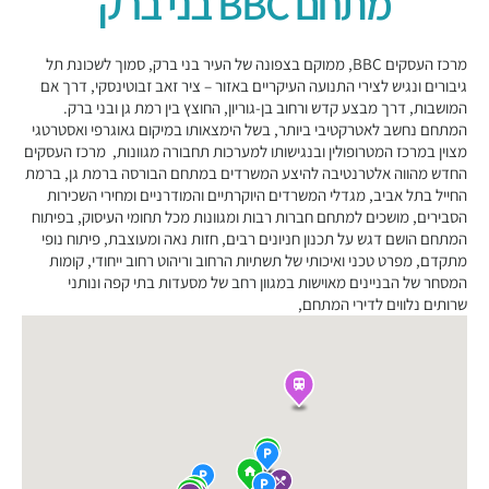
מתחם BBC בני ברק
מרכז העסקים BBC, ממוקם בצפונה של העיר בני ברק, סמוך לשכונת תל
גיבורים ונגיש לצירי התנועה העיקריים באזור – ציר זאב זבוטינסקי, דרך אם
המושבות, דרך מבצע קדש ורחוב בן-גוריון, החוצץ בין רמת גן ובני ברק.
המתחם נחשב לאטרקטיבי ביותר, בשל הימצאותו במיקום גאוגרפי ואסטרטגי
מצוין במרכז המטרופולין ובנגישותו למערכות תחבורה מגוונות, מרכז העסקים
החדש מהווה אלטרנטיבה להיצע המשרדים במתחם הבורסה ברמת גן, ברמת
החייל בתל אביב, מגדלי המשרדים היוקרתיים והמודרניים ומחירי השכירות
הסבירים, מושכים למתחם חברות רבות ומגוונות מכל תחומי העיסוק, בפיתוח
המתחם הושם דגש על תכנון חניונים רבים, חזות נאה ומעוצבת, פיתוח נופי
מתקדם, מפרט טכני ואיכותי של תשתיות הרחוב וריהוט רחוב ייחודי, קומות
המסחר של הבניינים מאוישות במגוון רחב של מסעדות בתי קפה ונותני
שרותים נלווים לדירי המתחם,