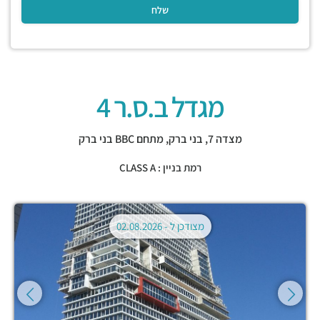
מגדל ב.ס.ר 4
מצדה 7,
בני ברק
,
מתחם BBC בני ברק
רמת בניין : CLASS A
מצודכן ל -
02.08.2026