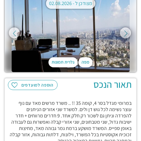
מצודכן ל -
02.08.2026
מפה
גלרית תמונות
תאור הנכס
הוספה למועדפים
במרומי מגדל בסר 4, קומה 35 !! .. משרד מרשים מאד עם נוף
עוצר נשימה לכל גוש דן ולים. למשרד שני אזורים הניתנים
להפרדה וניתן גם לשכור רק חלק אחד. 9 חדרים מרווחים + חדר
ישיבות גדול, שני מטבחונים, שני אזורי קבלה ואפשרות גם לעבודה
באופן ספייס. המשרד מושקע ברמת גמר גבוהה מאד, מחיצות
זכוכית אקוסטיות בכל המשרד, וילונות, דלתות גבוהות, אזור קבלה
והמתנה מרווח. גמישות בתאריך הכניסה