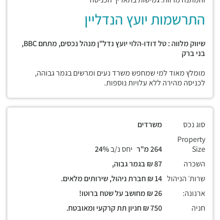
התרשמות יועץ הנדליין
שיווק מלווה : טל דודו-הלוי יועץ נדל"ן מנהל נכסים, מתחם BBC,
בני ברק
מומלץ מאוד למי שמחפש משרד נעים ומרשים בגמר גבוהה,
לכניסה מהירה ללא עלויות נוספות.
סוג נכס
משרדים
Property
Size
264 מ"ר
יחס נ/ב
24%
השכרה
87 ₪ בגמר גבוה,
שרות׳ הניהול
14 ₪ חברת ניהול, שירותים מלאים.
ארנונה:
26 ₪ מחושב על שטח ברוטו!
חניה
750 ₪ חניון תת קרקעי ומאובטח.