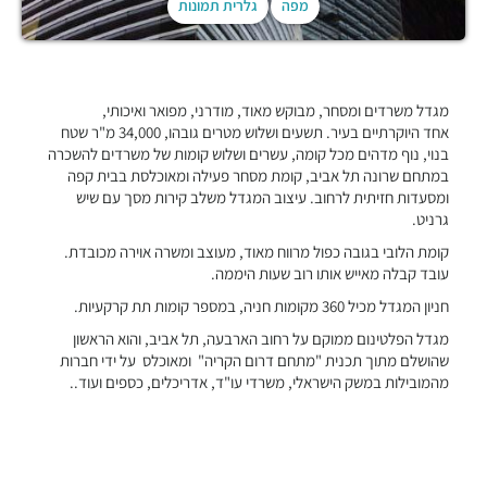
מפה
גלרית תמונות
מגדל משרדים ומסחר, מבוקש מאוד, מודרני, מפואר ואיכותי,
אחד היוקרתיים בעיר. תשעים ושלוש מטרים גובהו, 34,000 מ"ר שטח
בנוי, נוף מדהים מכל קומה, עשרים ושלוש קומות של משרדים להשכרה
במתחם שרונה תל אביב, קומת מסחר פעילה ומאוכלסת בבית קפה
ומסעדות חזיתית לרחוב. עיצוב המגדל משלב קירות מסך עם שיש
גרניט.
קומת הלובי בגובה כפול מרווח מאוד, מעוצב ומשרה אוירה מכובדת.
עובד קבלה מאייש אותו רוב שעות היממה.
חניון המגדל מכיל 360 מקומות חניה, במספר קומות תת קרקעיות.
מגדל הפלטינום ממוקם על רחוב הארבעה, תל אביב, והוא הראשון
שהושלם מתוך תכנית "מתחם דרום הקריה" ומאוכלס על ידי חברות
מהמובילות במשק הישראלי, משרדי עו"ד, אדריכלים, כספים ועוד..