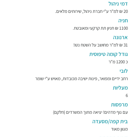
דמי ניהול
20 ₪ למ"ר ע"י חברת ניהול, שירותים מלאים.
חניה
1100 ₪ חניון תת קרקעי ומאובטח.
ארנונה
31 ₪ למ"ר מחושב על השטח נטו!
גודל קומה טיפוסית
כ 1200 מ"ר
לובי
רחב ידיים ומפואר, פינות ישיבה מכובדות, מאויש ע"י שומר
מעליות
6
מרפסות
עם נוף מדהים! יציאה מתוך המשרדים (חלקם)
בית קפה/מסעדה
מגוון מאוד