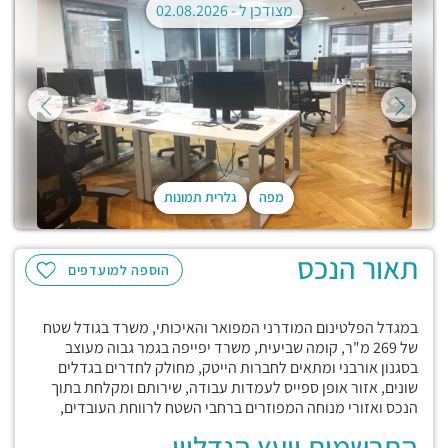
מצודכן ל -
02.08.2026
מפה
גלרית תמונות
תאור הנכס
הוספה למועדפים
במגדל הפלטינום המודרני המפואר והאיכותי, משרד בגודל שטח
של 269 מ"ר, קומה שביעית, משרד יפייפה בגמר גבוה מעוצב
בסגנון אורבני ומתאים לחברות הייטק, מחולק לחדרים בגדלים
שונים, אזור אופן ספייס לעמדות עבודה, שירותם ומקלחת בתוך
הנכס ואזורי מנוחה המפוזרים ברחבי השטח לרווחת העובדים,
התרשמות יועץ הנדליין