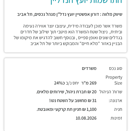
שיווק מלווה : דורון אפשטיין יועץ נדל"ן מנהל נכסים, תל אביב
משרד אשר מוכן לעבודה מידית, עיצובו יוצר אווירה נעימה
וביתית, ניצול שטח המשרד הוא מיטבי תוך שילוב של חדרים
בגדלים שונים ואופן ספייס , ובנוסף חשוב להדגיש את מיקומו של
הבניין באזור "מלא חיים" והמבוקש ביותר של תל אביב
סוג נכס
משרדים
Property
Size
269 מ"ר
יחס נ/ב
כ24%
שרות׳ הניהול
20 ₪ חברת ניהול, שירותים מלאים.
ארנונה:
31 ₪ מחושב על השטח נטו!
חניה
1,100 ₪ חניון תת קרקעי ומאובטח.
זמינות
10.08.2026